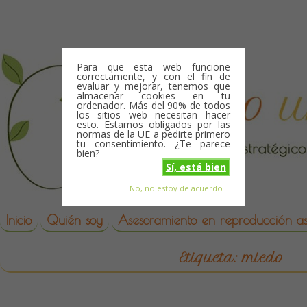
Skip to content
Para que esta web funcione
correctamente, y con el fin de
evaluar y mejorar, tenemos que
almacenar cookies en tu
ordenador. Más del 90% de todos
los sitios web necesitan hacer
esto. Estamos obligados por las
normas de la UE a pedirte primero
tu consentimiento. ¿Te parece
bien?
Sí, está bien
No, no estoy de acuerdo
Skip to content
reproduccion asistida
Inicio
Quién soy
Asesoramiento en reproducción asi
Etiqueta:
miedo