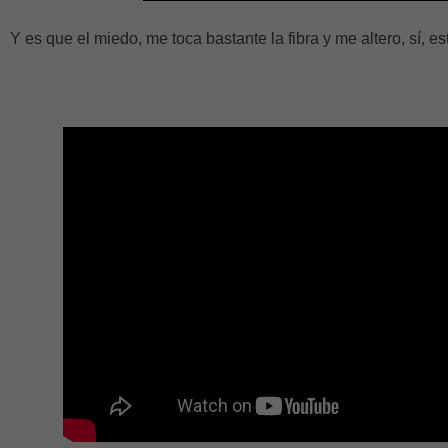
Y es que el miedo, me toca bastante la fibra y me altero, sí, es