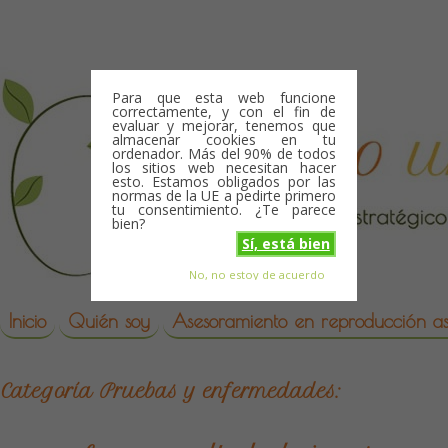
Skip to content
Para que esta web funcione
correctamente, y con el fin de
evaluar y mejorar, tenemos que
almacenar cookies en tu
ordenador. Más del 90% de todos
los sitios web necesitan hacer
esto. Estamos obligados por las
normas de la UE a pedirte primero
tu consentimiento. ¿Te parece
bien?
Sí, está bien
No, no estoy de acuerdo
Skip to content
reproduccion asistida
Inicio
Quién soy
Asesoramiento en reproducción asi
Categoría
Pruebas y enfermedades: