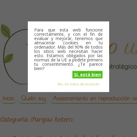
Skip to content
Para que esta web funcione
correctamente, y con el fin de
evaluar y mejorar, tenemos que
almacenar cookies en tu
ordenador. Más del 90% de todos
los sitios web necesitan hacer
esto. Estamos obligados por las
normas de la UE a pedirte primero
tu consentimiento. ¿Te parece
bien?
Sí, está bien
No, no estoy de acuerdo
Skip to content
reproduccion asistida
Inicio
Quién soy
Asesoramiento en reproducción asi
Categoría
Parejas hetero: