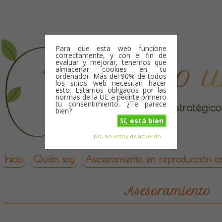
Skip to content
Para que esta web funcione
correctamente, y con el fin de
evaluar y mejorar, tenemos que
almacenar cookies en tu
ordenador. Más del 90% de todos
los sitios web necesitan hacer
esto. Estamos obligados por las
normas de la UE a pedirte primero
tu consentimiento. ¿Te parece
bien?
Sí, está bien
No, no estoy de acuerdo
Skip to content
reproduccion asistida
Inicio
Quién soy
Asesoramiento en reproducción asi
Asesoramiento