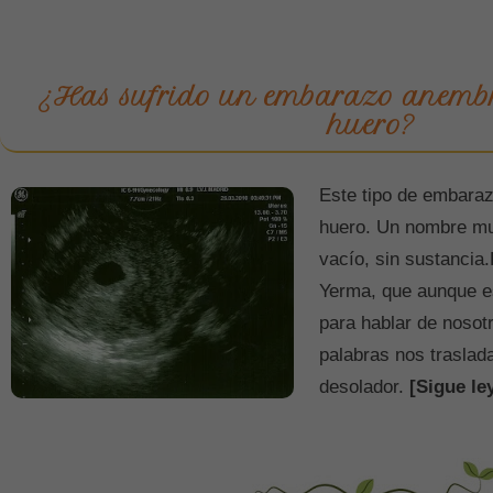
¿Has sufrido un embarazo anembr
huero?
Este tipo de embara
huero. Un nombre muy
vacío, sin sustancia.
Yerma, que aunque e
para hablar de nosot
palabras nos traslad
desolador.
[Sigue le