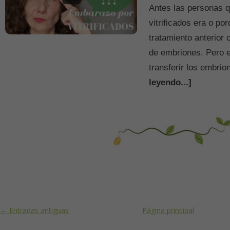
Antes las personas 
vitrificados era o p
tratamiento anterior
de embriones. Pero e
transferir los embri
leyendo...]
Post navigation
←
Entradas antiguas
Página principal