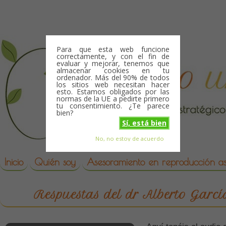
Skip to content
Para que esta web funcione
correctamente, y con el fin de
evaluar y mejorar, tenemos que
almacenar cookies en tu
ordenador. Más del 90% de todos
los sitios web necesitan hacer
esto. Estamos obligados por las
normas de la UE a pedirte primero
tu consentimiento. ¿Te parece
bien?
Sí, está bien
No, no estoy de acuerdo
Skip to content
reproduccion asistida
Inicio
Quién soy
Asesoramiento en reproducción asi
Respuestas del dr Alberto Garc