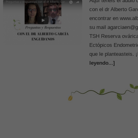
Aquí tenéis el audio
con el dr Alberto Ga
encontrar en www.al
su mail agarciaen
TSH Reserva ovárica
Ectópicos Endometr
que le planteasteis.
leyendo...]