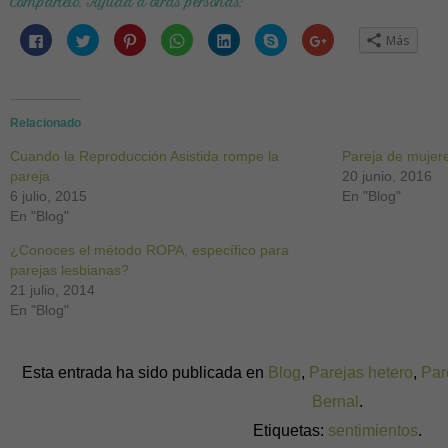
Compártelo. Ayuda a otras personas:
Haz
Haz
Haz
Haz
Haz
Haz
Haz
Más
clic
clic
clic
clic
clic
clic
clic
para
para
para
para
para
para
para
compartir
compartir
compartir
compartir
compartir
compartir
compartir
en
en
en
en
en
en
en
Facebook
Twitter
Pinterest
WhatsApp
LinkedIn
Skype
Google+
(Se
(Se
(Se
(Se
(Se
(Se
(Se
abre
abre
abre
abre
abre
abre
abre
Relacionado
en
en
en
en
en
en
en
una
una
una
una
una
una
una
Cuando la Reproducción Asistida rompe la
ventana
ventana
ventana
ventana
ventana
ventana
ventana
Pareja de mujer
nueva)
nueva)
nueva)
nueva)
nueva)
nueva)
nueva)
pareja
20 junio, 2016
6 julio, 2015
En "Blog"
En "Blog"
¿Conoces el método ROPA, específico para
parejas lesbianas?
21 julio, 2014
En "Blog"
Esta entrada ha sido publicada en
Blog
,
Parejas hetero
,
Par
Bernal
.
Etiquetas:
sentimientos
.