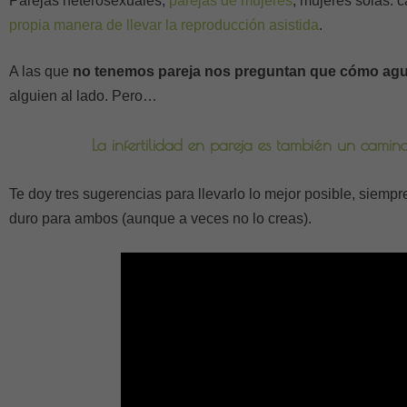
Parejas heterosexuales,
parejas de mujeres
, mujeres solas: 
propia manera de llevar la reproducción asistida
.
A las que
no tenemos pareja nos preguntan que cómo ag
alguien al lado. Pero…
La infertilidad en pareja es también un cami
Te doy tres sugerencias para llevarlo lo mejor posible, siemp
duro para ambos (aunque a veces no lo creas).