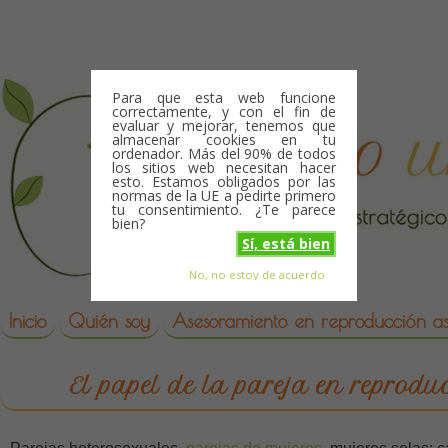
Skip to content
Para que esta web funcione
correctamente, y con el fin de
evaluar y mejorar, tenemos que
almacenar cookies en tu
ordenador. Más del 90% de todos
los sitios web necesitan hacer
esto. Estamos obligados por las
normas de la UE a pedirte primero
tu consentimiento. ¿Te parece
bien?
Sí, está bien
No, no estoy de acuerdo
Skip to content
reproduccion asistida
Inicio
Quién soy
Asesoramiento en reproducción asi
El papel de la pareja en reprodu