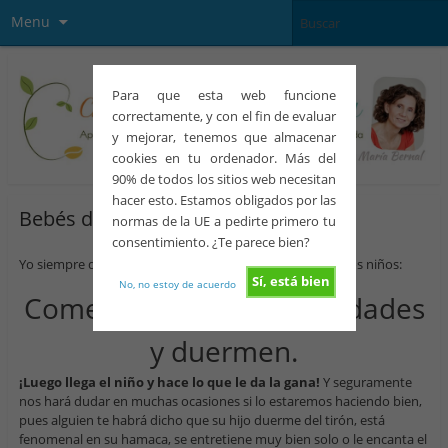
Menu
Para que esta web funcione
correctamente, y con el fin de evaluar
y mejorar, tenemos que almacenar
cookies en tu ordenador. Más del
90% de todos los sitios web necesitan
hacer esto. Estamos obligados por las
Bebés de alta demanda
normas de la UE a pedirte primero tu
consentimiento. ¿Te parece bien?
Yo siempre digo que antes de tener hijos, una cree que los niños:
Sí, está bien
No, no estoy de acuerdo
Comen, haces sus necesidades
y duermen.
¡Luego llega el niño y hace lo que le da la gana!
Y seguramente
nos hará dudar en muchas ocasiones si lo estaremos haciendo bien,
pues alguien te habrá dicho que su hijo duerme del tirón, está
fenomenal en su hamaca, se entretiene muy bien solo o le encanta el