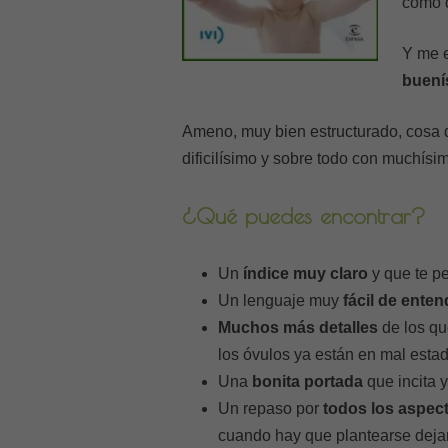
como 
Y me 
buení
Ameno, muy bien estructurado, cosa q
dificilísimo y sobre todo con muchísi
¿Qué puedes encontrar?
Un
índice muy claro
y que te pe
Un lenguaje muy
fácil de enten
Muchos más detalles
de los qu
los óvulos ya están en mal esta
Una
bonita portada
que incita y
Un repaso por
todos los aspec
cuando hay que plantearse dejar