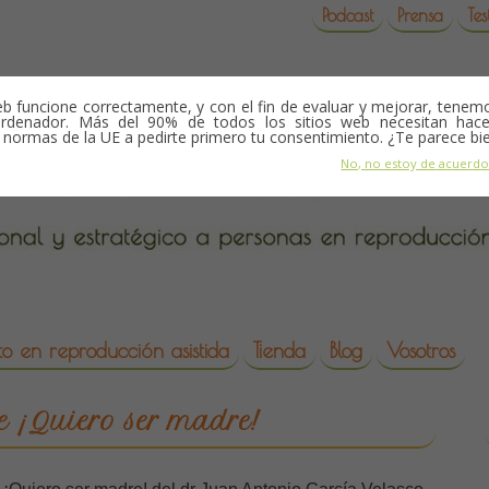
Podcast
Prensa
Tes
b funcione correctamente, y con el fin de evaluar y mejorar, tene
rdenador. Más del 90% de todos los sitios web necesitan hace
s normas de la UE a pedirte primero tu consentimiento. ¿Te parece bi
No, no estoy de acuerd
o en reproducción asistida
Tienda
Blog
Vosotros
da
 ¡Quiero ser madre!