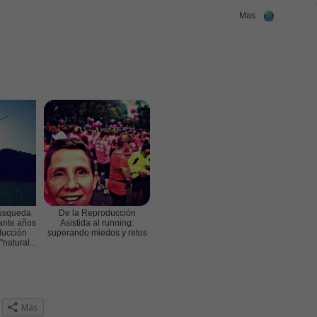
Mas
búsqueda
De la Reproducción
ante años
Asistida al running:
ducción
superando miedos y retos
natural...
z
Más