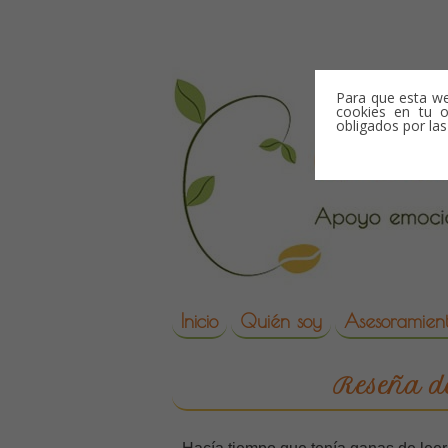
Skip to content
Para que esta we
cookies en tu o
obligados por la
Skip to content
Inicio
Quién soy
Asesoramient
reproduccion asisti
Reseña de