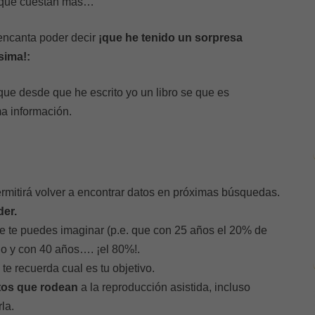
que cuestan más…
encanta poder decir
¡que he tenido un sorpresa
sima!:
ue desde que he escrito yo un libro se que es
ma información.
rmitirá volver a encontrar datos en próximas búsquedas.
der.
e te puedes imaginar (p.e. que con 25 años el 20% de
do y con 40 años…. ¡el 80%!.
 te recuerda cual es tu objetivo.
tos que rodean
a la reproducción asistida, incluso
la.