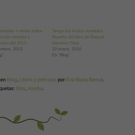
ra
r
partir
ogle+
re
a
ntradas + vistas sobre
ntana
Tengo los óvulos contados.
va)
cción asistida y
Reseña del libro de Raquel
dores del 2013
Sánchez Silva
iembre, 2013
10 enero, 2016
g"
En "Blog"
a en
Blog
,
Libros y películas
por
Eva María Bernal
.
iquetas:
libro
,
reseña
.