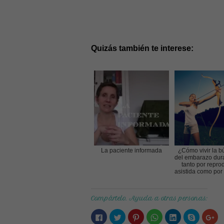
Quizás también te interese:
La paciente informada
¿Cómo vivir la 
del embarazo dur
tanto por repro
asistida como por "
Compártelo. Ayuda a otras personas:
Haz
Haz
Haz
Haz
Haz
Haz
Ha
clic
clic
clic
clic
clic
clic
clic