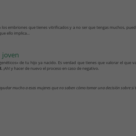
a los embriones que tienes vitrificados y a no ser que tengas muchos, pue
que ello implica…
n joven
néticos» de tu hijo ya nacido. Es verdad que tienes que valorar el que v
d.
¡Ah! y hacer de nuevo el proceso en caso de negativo.
ayudar mucho a esas mujeres que no saben cómo tomar una decisión sobre si tra