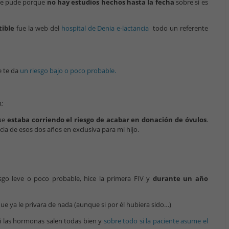
que pude porque
no hay estudios hechos hasta la fecha
sobre si es
tible
fue la web del
hospital de Denia e-lactancia
todo un referente
e te da
un riesgo bajo o poco probable.
n:
que
estaba corriendo el riesgo de acabar en donación de óvulos
.
ia de esos dos años en exclusiva para mi hijo.
sgo leve o poco probable, hice la primera FIV y
durante un año
que ya le privara de nada (aunque si por él hubiera sido…)
i las hormonas salen todas bien y
sobre todo si la paciente asume el