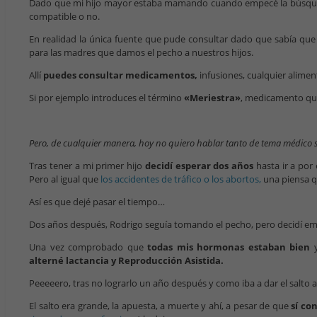
Dado que mi hijo mayor estaba mamando cuando empecé la búsqu
compatible o no.
En realidad la única fuente que pude consultar dado que sabía qu
para las madres que damos el pecho a nuestros hijos.
Allí
puedes consultar medicamentos,
infusiones, cualquier alimen
Si por ejemplo introduces el término
«Meriestra»
, medicamento que
Pero, de cualquier manera, hoy no quiero hablar tanto de tema médico
Tras tener a mi primer hijo
decidí esperar dos años
hasta ir a por
Pero al igual que
los accidentes de tráfico o los abortos,
una piensa qu
Así es que dejé pasar el tiempo…
Dos años después, Rodrigo seguía tomando el pecho, pero decidí em
Una vez comprobado que
todas mis hormonas estaban bien
y
alterné lactancia y Reproducción Asistida.
Peeeeero, tras no lograrlo un año después y como iba a dar el salto a
El salto era grande, la apuesta, a muerte y ahí, a pesar de que
sí co