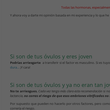
Todas las hormonas, especialmente
Y ahora voy a darte mi opinión basada en mi experiencia y lo que he
Si son de tus óvulos y eres joven
Podrías arriesgarte
a transferir si el factor es masculino. Si es 
dura…
¡Y cara!
Si son de tus óvulos y ya no eran tan j
No te arriesgues.
Cada vez tengo más clara esta recomendación
si no
lactancia,
no corras el riesgo de que esos embriones vitrificados no
Por supuesto que pueden no hacerlo por otros factores, pero co
correría el riesgo.