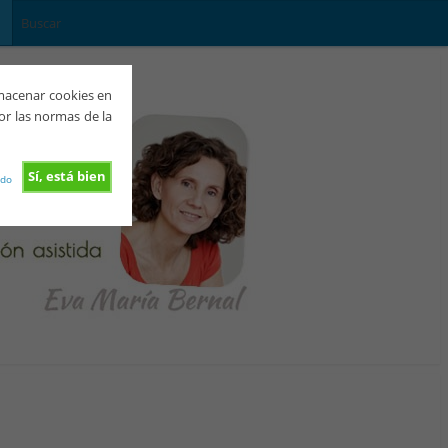
lmacenar cookies en
or las normas de la
Sí, está bien
rdo