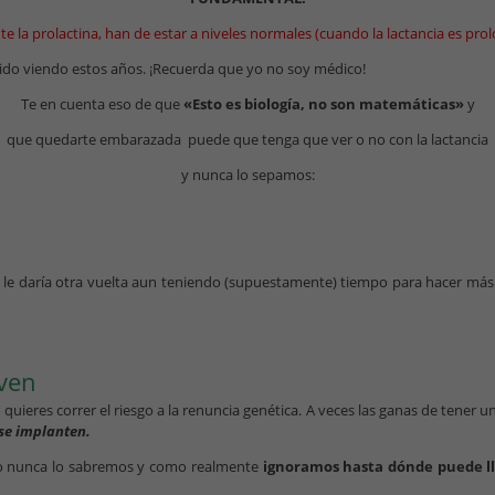
 la prolactina, han de estar a niveles normales (cuando la lactancia es prol
 ido viendo estos años. ¡Recuerda que yo no soy médico!
Te en cuenta eso de que
«Esto es biología, no son matemáticas»
y
que quedarte embarazada puede que tenga que ver o no con la lactancia
y nunca lo sepamos:
tuyo le daría otra vuelta aun teniendo (supuestamente) tiempo para hacer má
oven
 quieres correr el riesgo a la renuncia genética. A veces las ganas de tener
 se implanten.
mo nunca lo sabremos y como realmente
ignoramos hasta dónde puede lle