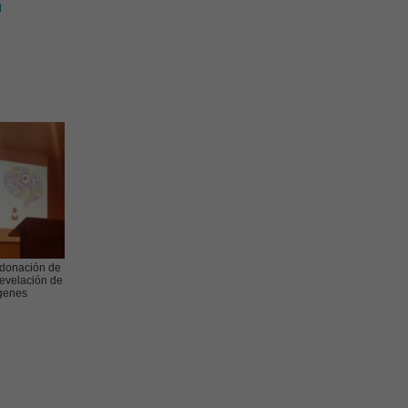
l
donación de
revelación de
ígenes