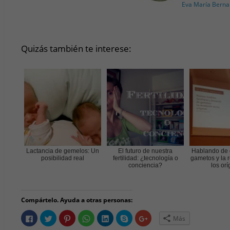
Eva María Berna
Quizás también te interese:
Lactancia de gemelos: Un
El futuro de nuestra
Hablando de 
posibilidad real
fertilidad: ¿tecnología o
gametos y la 
conciencia?
los or
Compártelo. Ayuda a otras personas:
H
H
H
H
H
H
H
Más
a
a
a
a
a
a
a
z
z
z
z
z
z
z