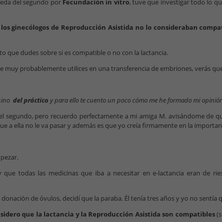
eda del segundo por
Fecundación in vitro
, tuve que investigar todo lo 
e
los ginecólogos de Reproducción Asistida no lo consideraban compa
to que dudes sobre si es compatible o no con la lactancia.
 muy probablemente utilices en una transferencia de embriones, verás qu
 sino
del práctico
y para ello te cuento un poco cómo me he formado mi opinió
 el segundo, pero recuerdo perfectamente a mi amiga M. avisándome de 
e a ella no le va pasar y además es que yo creía firmamente en la importanc
pezar.
 que todas las medicinas que iba a necesitar en e-lactancia eran de rie
 donación de óvulos, decidí que la paraba. Él tenía tres años y yo no sentía 
nsidero que la lactancia y la Reproducción Asistida son compatibles
(s