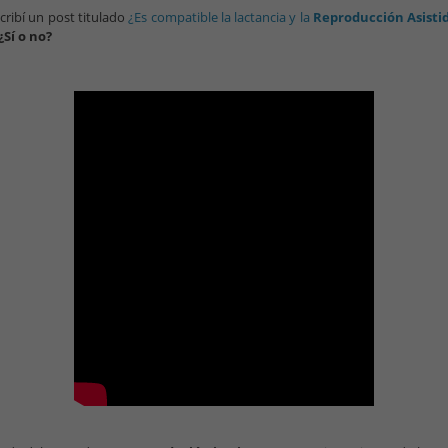
cribí un post titulado
¿Es compatible la lactancia y la
Reproducción Asisti
¿Sí o no?