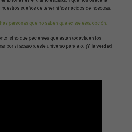
 embriones es el último escalafón que nos ofrece
la
 nuestros sueños de tener niños nacidos de nosotras.
has personas que no saben que existe esta opción.
nto, sino que pacientes que están todavía en los
ar por si acaso a este universo paralelo.
¡Y la verdad