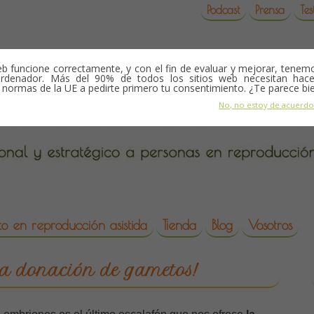
Podcast
Prensa
Tes
b funcione correctamente, y con el fin de evaluar y mejorar, tene
rdenador. Más del 90% de todos los sitios web necesitan hace
s normas de la UE a pedirte primero tu consentimiento. ¿Te parece bi
No, no estoy de acuerd
o en reproducción asistida
Tienda
Blog
Vosotros
da
to a donación de gametos!