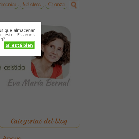
timonios
Biblioteca
Crianza
mos que almacenar
r esto. Estamos
en?
Sí, está bien
o
Categorías del blog
Apoyo