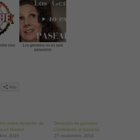
ntre cien
Los gemelos no es solo
pasearlos
z
Más
ra
r
partir
ogle+
re
a
tro sobre donación de
ntana
Donación de gametos:
va)
s en Madrid
Cambiando el discurso
ubre, 2016
27 noviembre, 2016