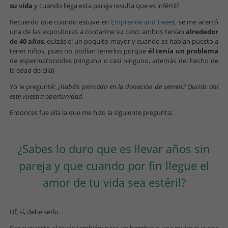
su vida
y cuando llega esta pareja resulta que es infértil?
Recuerdo que cuando estuve en
Emprende and tweet
, se me acercó
una de las expositoras a contarme su caso: ambos tenían
alrededor
de 40 años
, quizás el un poquito mayor y cuando se habían puesto a
tener niños, pues no podían tenerlos porque
él tenía un problema
de espermatozoides (ninguno o casi ninguno, además del hecho de
la edad de ella)
Yo le pregunté:
¿habéis pensado en la donación de semen? Quizás ahí
este vuestra oportunidad.
Entonces fue ella la que me hizo la siguiente pregunta:
¿Sabes lo duro que es llevar años sin
pareja y que cuando por fin llegue el
amor de tu vida sea estéril?
Uf, sí, debe serlo.
Por supuesto al revés también; para un hombre o una mujer que por