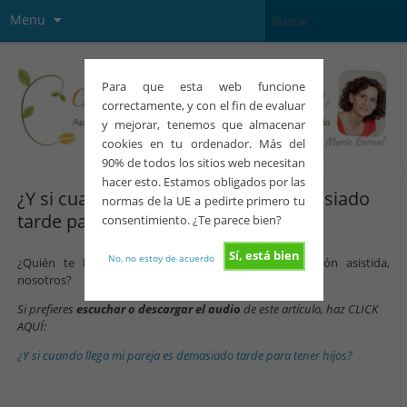
Menu
Para que esta web funcione
correctamente, y con el fin de evaluar
y mejorar, tenemos que almacenar
cookies en tu ordenador. Más del
90% de todos los sitios web necesitan
hacer esto. Estamos obligados por las
¿Y si cuando llega mi pareja es demasiado
normas de la UE a pedirte primero tu
tarde para tener hijos?
consentimiento. ¿Te parece bien?
Sí, está bien
No, no estoy de acuerdo
¿Quién te lo iba a decir a ti, verdad? ¿Reproducción asistida,
nosotros?
Si prefieres
escuchar o descargar el audio
de este artículo, haz CLICK
AQUÍ:
¿Y si cuando llega mi pareja es demasiado tarde para tener hijos?