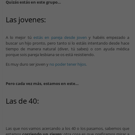
Quizás estás en este grupo…
Las jovenes:
A lo mejor tú
estás en pareja desde joven
y habéis empezado a
buscar un hijo pronto, pero tanto si lo estáis intentando desde hace
tiempo de manera natural (diver, tú sabes) o con ayuda médica
porque sois pareja lesbiana se os está resistiendo.
Es muy duro ser joven y
no poder tener hijos.
Pero cada vez más, estamos en este…
Las de 40:
Las que nos vamos acercando a los 40 o los pasamos, sabemos que
estamos
corriendo un riesgo
; otra cosa es que prefiramos mirar a