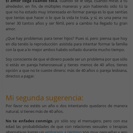
El amor llega cuando toca
, cuando se le deja, cuando miras a tu
alrededor, en fin, de múltiples maneras y aún habiendo sido tú la
que no ha estado muy interesada en formar pareja es lo que sentías
que tenías que hacer o lo que la vida te traía, y sí, es una pena no
tener 30 tantos años y ser fértil, pero a cambio ha llegado tu gran
amor.
¿Que hay problemas para tener hijos? Pues sí, pero piensa que hoy
en día tenéis la reproducción asistida para intentar formar la familia
con la que a lo mejor ambos habéis soñado durante mucho tiempo.
Soy consciente de que el dinero puede ser un problema por que sólo
si estás en pareja heterosexual y tienes menos de 40 años, tienes
opción a que no te cueste dinero; más de 40 años o pareja lesbiana,
directos a pagar.
Mi segunda sugerencia:
Por favor no estéis un año o dos intentando quedaros de manera
natural, si tienes más de 40 años.
No te enfades conmigo
, yo sólo soy el mensajero, pero con esa
edad las probabilidades de que con relaciones sexuales o terapias
alternativas logres un
embarazo a término
son muy pequeñas y eso