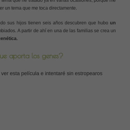
 tema que he tratado ya en varias ocasiones, porque me
er un tema que me toca directamente.
ando sus hijos tienen seis años descubren que hubo
un
biados. A partir de ahí en una de las familias se crea un
genética.
que aporta los genes?
er esta película e intentaré sin estropearos