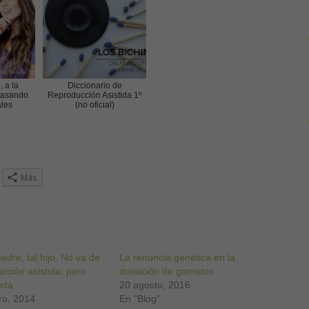
 a la
Diccionario de
pasando
Reproducción Asistida 1º
ales
(no oficial)
z
Más
ra
r
partir
ogle+
re
a
padre, tal hijo. No va de
ntana
La renuncia genética en la
va)
cción asistida, pero
donación de gametos
cta
20 agosto, 2016
ro, 2014
En "Blog"