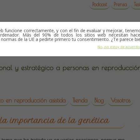
Podcast
Prensa
Tes
b funcione correctamente, y con el fin de evaluar y mejorar, tene
rdenador. Más del 90% de todos los sitios web necesitan hace
s normas de la UE a pedirte primero tu consentimiento. ¿Te parece bi
No, no estoy de acuerd
o en reproducción asistida
Tienda
Blog
Vosotros
da
 la importancia de la genética