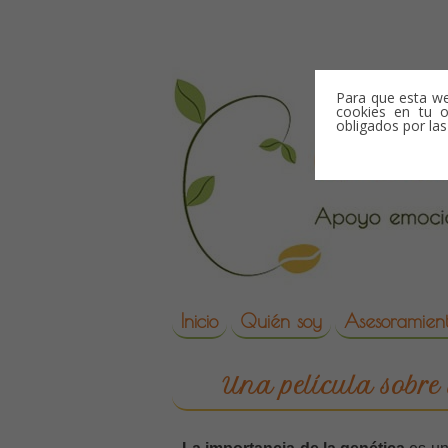
Skip to content
Para que esta we
cookies en tu o
obligados por la
Skip to content
Inicio
Quién soy
Asesoramient
reproduccion asisti
Una película sobre