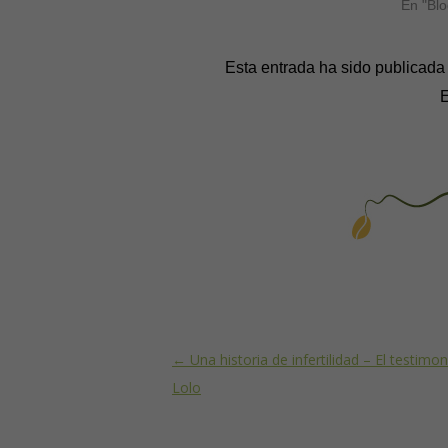
En "Blo
Esta entrada ha sido publicad
E
Post navigation
←
Una historia de infertilidad – El testimo
Lolo