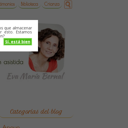
timonios
Biblioteca
Crianza
mos que almacenar
r esto. Estamos
en?
Sí, está bien
o
Categorías del blog
Apoyo