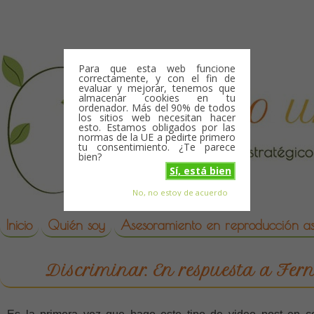
Skip to content
Para que esta web funcione
correctamente, y con el fin de
evaluar y mejorar, tenemos que
almacenar cookies en tu
ordenador. Más del 90% de todos
los sitios web necesitan hacer
esto. Estamos obligados por las
normas de la UE a pedirte primero
tu consentimiento. ¿Te parece
bien?
Sí, está bien
No, no estoy de acuerdo
Skip to content
reproduccion asistida
Inicio
Quién soy
Asesoramiento en reproducción asi
Discriminar. En respuesta a Fe