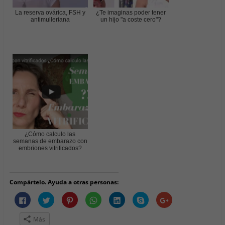
La reserva ovárica, FSH y
¿Te imaginas poder tener
antimulleriana
un hijo "a coste cero"?
¿Cómo calculo las
semanas de embarazo con
embriones vitrificados?
Compártelo. Ayuda a otras personas:
H
H
H
H
H
H
H
a
a
a
a
a
a
a
z
z
z
z
z
z
z
c
c
c
c
c
c
c
Más
l
l
l
l
l
l
l