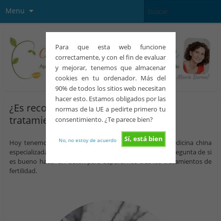
Menu
Para que esta web funcione
correctamente, y con el fin de evaluar
y mejorar, tenemos que almacenar
cookies en tu ordenador. Más del
90% de todos los sitios web necesitan
hacer esto. Estamos obligados por las
¿Es recomendable un detox tras los
normas de la UE a pedirte primero tu
tratamientos de fertilidad?
consentimiento. ¿Te parece bien?
Sí, está bien
No, no estoy de acuerdo
Hoy tenemos en el blog a
Sara Banal
terapeuta en medicina china
especializada en fertilidad que va a respondernos a la pregunta de si
es bueno hacer un detox para depurarnos tras los tratamientos de
fertilidad.