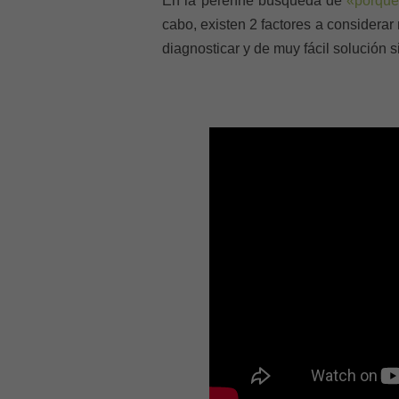
En la perenne búsqueda de
«porqué
cabo, existen 2 factores a considerar
diagnosticar y de muy fácil solución s