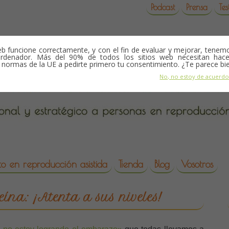
Podcast
Prensa
Tes
b funcione correctamente, y con el fin de evaluar y mejorar, tene
rdenador. Más del 90% de todos los sitios web necesitan hace
s normas de la UE a pedirte primero tu consentimiento. ¿Te parece bi
No, no estoy de acuerd
o en reproducción asistida
Tienda
Blog
Vosotros
da
ína: ¡Atenta a sus niveles!