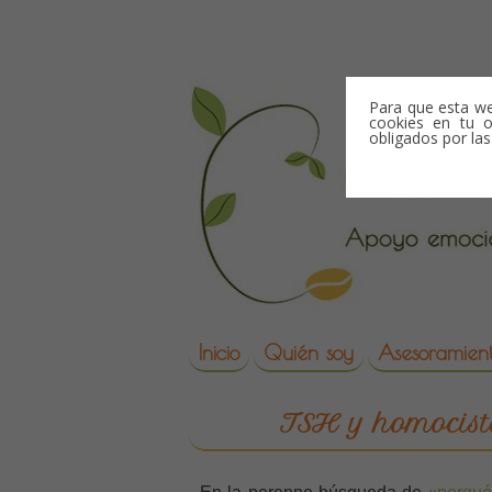
Skip to content
Para que esta we
cookies en tu o
obligados por la
Skip to content
Inicio
Quién soy
Asesoramient
reproduccion asisti
TSH y homociste