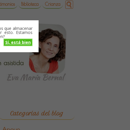
timonios
Biblioteca
Crianza
mos que almacenar
r esto. Estamos
en?
Sí, está bien
o
Categorías del blog
Apoyo