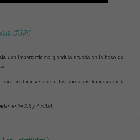
mona TSH
sis
una importantísima glándula situada en la base del
as
s para producir y secretar las hormonas tiroideas en la
rían entre 2,5 y 4 mlU/L
H en infertilidad?