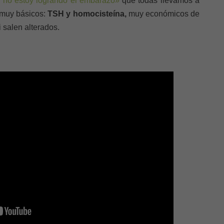
 no estoy logrando el embarazo»
que todas llevamos a
 muy básicos:
TSH y homocisteína,
muy económicos de
i salen alterados.