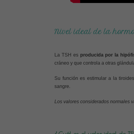
Nivel ideal de la hor
La TSH es
producida por la hipófi
cráneo y que controla a otras glándul
Su función es estimular a la tiroide
sangre.
Los valores considerados normales va
¿Cuál es el valor ideal de TS