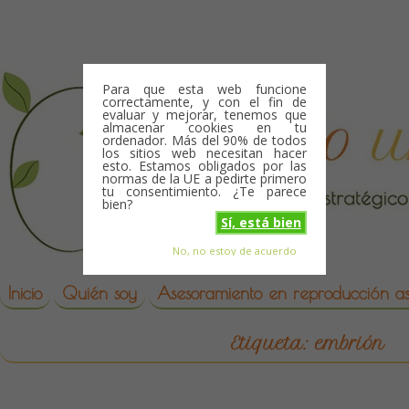
Skip to content
Para que esta web funcione
correctamente, y con el fin de
evaluar y mejorar, tenemos que
almacenar cookies en tu
ordenador. Más del 90% de todos
los sitios web necesitan hacer
esto. Estamos obligados por las
normas de la UE a pedirte primero
tu consentimiento. ¿Te parece
bien?
Sí, está bien
No, no estoy de acuerdo
Skip to content
reproduccion asistida
Inicio
Quién soy
Asesoramiento en reproducción asi
Etiqueta:
embrión