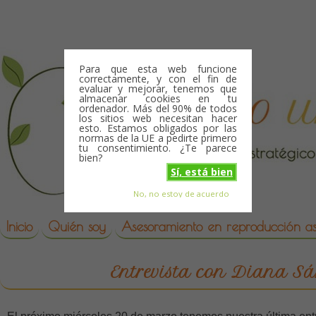
Skip to content
Para que esta web funcione
correctamente, y con el fin de
evaluar y mejorar, tenemos que
almacenar cookies en tu
ordenador. Más del 90% de todos
los sitios web necesitan hacer
esto. Estamos obligados por las
normas de la UE a pedirte primero
tu consentimiento. ¿Te parece
bien?
Sí, está bien
No, no estoy de acuerdo
Skip to content
reproduccion asistida
Inicio
Quién soy
Asesoramiento en reproducción asi
Entrevista con Diana S