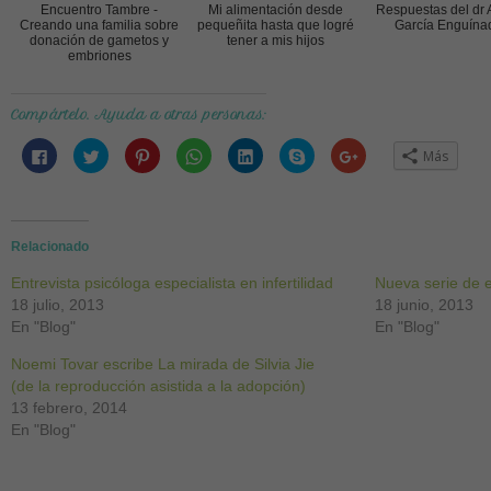
Encuentro Tambre -
Mi alimentación desde
Respuestas del dr 
Creando una familia sobre
pequeñita hasta que logré
García Enguína
donación de gametos y
tener a mis hijos
embriones
Compártelo. Ayuda a otras personas:
Haz
Haz
Haz
Haz
Haz
Haz
Haz
Más
clic
clic
clic
clic
clic
clic
clic
para
para
para
para
para
para
para
compartir
compartir
compartir
compartir
compartir
compartir
compartir
en
en
en
en
en
en
en
Facebook
Twitter
Pinterest
WhatsApp
LinkedIn
Skype
Google+
(Se
(Se
(Se
(Se
(Se
(Se
(Se
abre
abre
abre
abre
abre
abre
abre
Relacionado
en
en
en
en
en
en
en
una
una
una
una
una
una
una
Entrevista psicóloga especialista en infertilidad
ventana
ventana
ventana
ventana
ventana
ventana
ventana
Nueva serie de e
nueva)
nueva)
nueva)
nueva)
nueva)
nueva)
nueva)
18 julio, 2013
18 junio, 2013
En "Blog"
En "Blog"
Noemi Tovar escribe La mirada de Silvia Jie
(de la reproducción asistida a la adopción)
13 febrero, 2014
En "Blog"