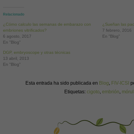
en
en
en
en
en
en
en
Facebook
Twitter
Pinterest
WhatsApp
LinkedIn
Skype
Google+
(Se
(Se
(Se
(Se
(Se
(Se
(Se
abre
abre
abre
abre
abre
abre
abre
Relacionado
en
en
en
en
en
en
en
una
una
una
una
una
una
una
¿Cómo calculo las semanas de embarazo con
ventana
ventana
ventana
ventana
ventana
ventana
ventana
¿Sueñan las pac
nueva)
nueva)
nueva)
nueva)
nueva)
nueva)
nueva)
embriones vitrificados?
7 febrero, 2016
6 agosto, 2017
En "Blog"
En "Blog"
DGP, embryoscope y otras técnicas
13 abril, 2013
En "Blog"
Esta entrada ha sido publicada en
Blog
,
FIV-ICSI
p
Etiquetas:
cigoto
,
embrión
,
mórul