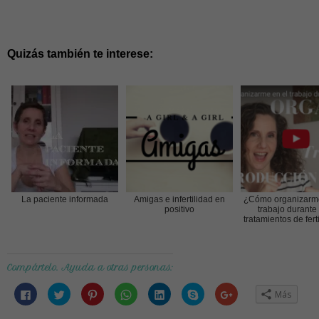
Quizás también te interese:
La paciente informada
Amigas e infertilidad en
¿Cómo organizarme
positivo
trabajo durante 
tratamientos de fert
Compártelo. Ayuda a otras personas:
Haz
Haz
Haz
Haz
Haz
Haz
Haz
Más
clic
clic
clic
clic
clic
clic
clic
para
para
para
para
para
para
para
compartir
compartir
compartir
compartir
compartir
compartir
compartir