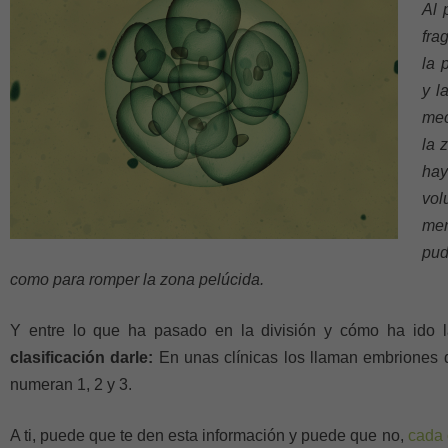
Al 
fra
la 
y l
mec
la 
hay
vol
men
pud
como para romper la zona pelúcida.
Y entre lo que ha pasado en la división y cómo ha ido l
clasificación darle:
En unas clínicas los llaman embriones d
numeran 1, 2 y 3.
A ti, puede que te den esta información y puede que no,
cada 