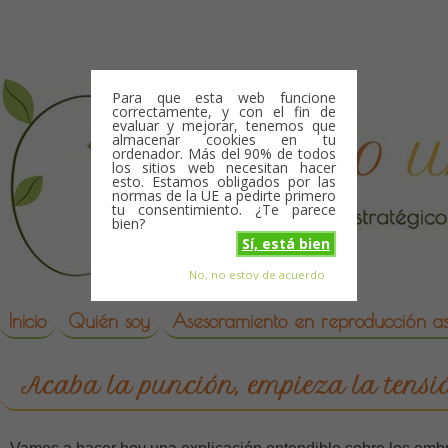
Skip to content
Para que esta web funcione
correctamente, y con el fin de
evaluar y mejorar, tenemos que
almacenar cookies en tu
ordenador. Más del 90% de todos
los sitios web necesitan hacer
esto. Estamos obligados por las
normas de la UE a pedirte primero
tu consentimiento. ¿Te parece
bien?
Sí, está bien
No, no estoy de acuerdo
Skip to content
reproduccion asistida
Inicio
Quién soy
Asesoramiento en reproducción asi
Acaba la punción, empieza la tensi