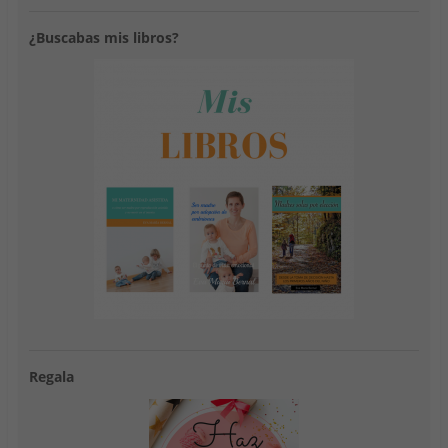
)
a
)
)
)
¿Buscabas mis libros?
Regala