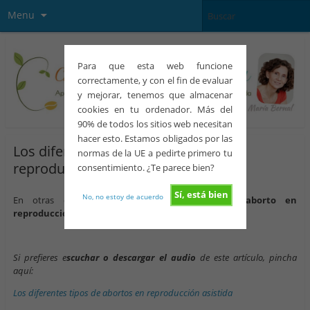
Menu
Para que esta web funcione
correctamente, y con el fin de evaluar
y mejorar, tenemos que almacenar
cookies en tu ordenador. Más del
90% de todos los sitios web necesitan
hacer esto. Estamos obligados por las
Los diferentes tipos de abortos en
normas de la UE a pedirte primero tu
reproducción asistida
consentimiento. ¿Te parece bien?
Sí, está bien
No, no estoy de acuerdo
En otras ocasiones hemos hablado sobre
el aborto en
reproducción asistida
.
Si prefieres e
scuchar o descargar el audio
de este artículo, pincha
aquí:
Los diferentes tipos de abortos en reproducción asistida