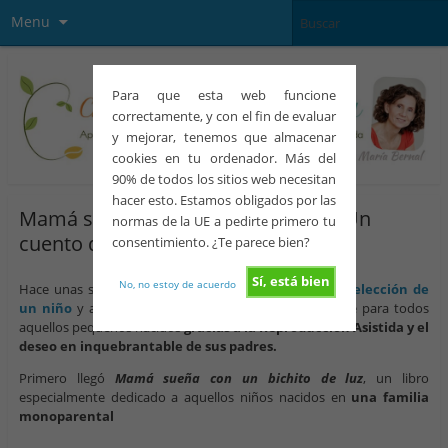
Menu
Para que esta web funcione
correctamente, y con el fin de evaluar
y mejorar, tenemos que almacenar
cookies en tu ordenador. Más del
90% de todos los sitios web necesitan
hacer esto. Estamos obligados por las
Mamá sueña con un bichito de luz. Un
normas de la UE a pedirte primero tu
cuento de Reproducción Asistida
consentimiento. ¿Te parece bien?
Sí, está bien
No, no estoy de acuerdo
Hace unas semanas Judit Franch,
madre soltera por elección de
un niño
y autora de dos libros escritos especialmente para todos
aquellos pequeños nacidos
gracias a la Reproducción Asistida y el
deseo en inquebrantable de sus padres.
Primero llegó
Mamá sueña con un bichito de luz
, un libro
especialmente dedicado a aquellos niños nacidos en
una familia
monoparental