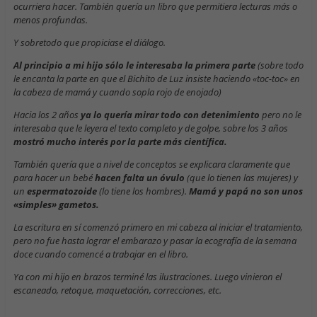
ocurriera hacer. También quería un libro que permitiera lecturas más o
menos profundas.
Y sobretodo que propiciase el diálogo.
Al principio a mi hijo sólo le interesaba la primera parte
(sobre todo
le encanta la parte en que el Bichito de Luz insiste haciendo «toc-toc» en
la cabeza de mamá y cuando sopla rojo de enojado)
Hacia los 2 años
ya lo quería mirar todo con detenimiento
pero no le
interesaba que le leyera el texto completo y de golpe, sobre los 3 años
mostró mucho interés por la parte más científica.
También quería que a nivel de conceptos se explicara claramente que
para hacer un bebé
hacen falta un óvulo
(que lo tienen las mujeres) y
un
espermatozoide
(lo tiene los hombres).
Mamá y papá no son unos
«simples» gametos.
La escritura en sí comenzó primero en mi cabeza al iniciar el tratamiento,
pero no fue hasta lograr el embarazo y pasar la ecografía de la semana
doce cuando comencé a trabajar en el libro.
Ya con mi hijo en brazos terminé las ilustraciones. Luego vinieron el
escaneado, retoque, maquetación, correcciones, etc.