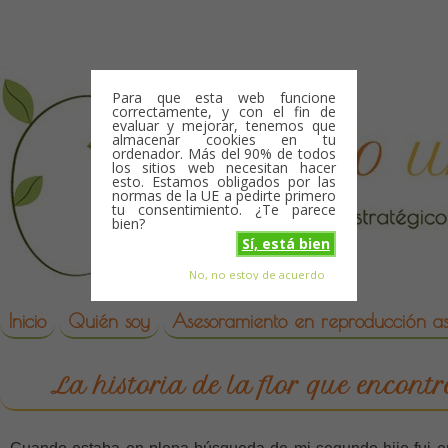
Skip to content
Para que esta web funcione
correctamente, y con el fin de
evaluar y mejorar, tenemos que
almacenar cookies en tu
ordenador. Más del 90% de todos
los sitios web necesitan hacer
esto. Estamos obligados por las
normas de la UE a pedirte primero
tu consentimiento. ¿Te parece
bien?
Sí, está bien
No, no estoy de acuerdo
Skip to content
reproduccion asistida
Inicio
Quién soy
Asesoramiento en reproducción asi
La historia de la flor que encont