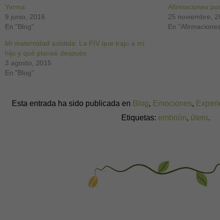
una
una
una
una
una
una
una
Yerma
ventana
ventana
ventana
ventana
ventana
ventana
ventana
Afirmaciones posi
nueva)
nueva)
nueva)
nueva)
nueva)
nueva)
nueva)
9 junio, 2016
25 noviembre, 
En "Blog"
En "Afirmacione
Mi maternidad asistida: La FIV que trajo a mi
hijo y qué planeé después
3 agosto, 2015
En "Blog"
Esta entrada ha sido publicada en
Blog
,
Emociones
,
Experi
Etiquetas:
embrión
,
útero
.