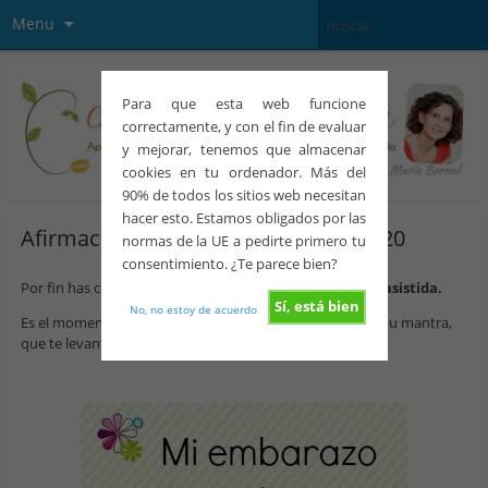
Menu
Para que esta web funcione
correctamente, y con el fin de evaluar
y mejorar, tenemos que almacenar
cookies en tu ordenador. Más del
90% de todos los sitios web necesitan
hacer esto. Estamos obligados por las
Afirmaciones positivas de fertilidad 20
normas de la UE a pedirte primero tu
consentimiento. ¿Te parece bien?
Por fin has conseguido tu embarazo por
reproducción asistida.
Sí, está bien
No, no estoy de acuerdo
Es el momento de
grabarte a fuego
esta frase, que sea tu mantra,
que te levantes con ella, que te acuestes con ella: