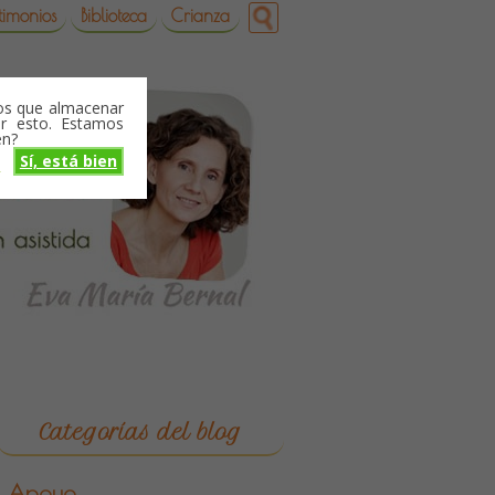
timonios
Biblioteca
Crianza
mos que almacenar
r esto. Estamos
en?
Sí, está bien
o
Categorías del blog
Apoyo