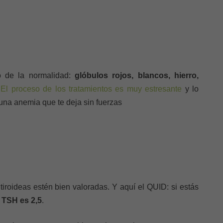
o de la normalidad:
glóbulos rojos, blancos, hierro,
.
El proceso de los tratamientos es muy estresante
y lo
 una anemia que te deja sin fuerzas
iroideas estén bien valoradas. Y aquí el QUID: si estás
 TSH es 2,5
.