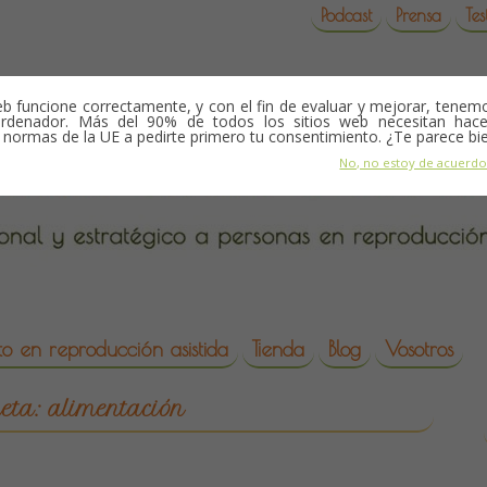
Podcast
Prensa
Tes
b funcione correctamente, y con el fin de evaluar y mejorar, tene
rdenador. Más del 90% de todos los sitios web necesitan hace
s normas de la UE a pedirte primero tu consentimiento. ¿Te parece bi
No, no estoy de acuerd
o en reproducción asistida
Tienda
Blog
Vosotros
da
ueta:
alimentación