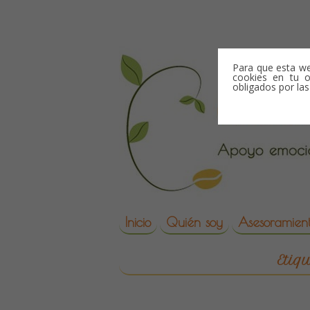
Skip to content
Para que esta we
cookies en tu o
obligados por la
Skip to content
Inicio
Quién soy
Asesoramient
reproduccion asisti
Etiq