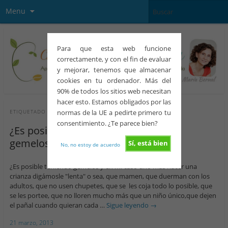
Menu
Para que esta web funcione
correctamente, y con el fin de evaluar
y mejorar, tenemos que almacenar
cookies en tu ordenador. Más del
90% de todos los sitios web necesitan
hacer esto. Estamos obligados por las
normas de la UE a pedirte primero tu
ETIQUETADO CON
CHUPETES
consentimiento. ¿Te parece bien?
¿Es posible la crianza con apego de
gemelos?
Sí, está bien
No, no estoy de acuerdo
¿Es posible teniendo gemelos y en mi caso uno más hacer una
crianza digámosle "lenta" o sea, que mamen, que duerman con los
adultos, que no usen chupetes, que se les coja todo lo posible, que
se les portee, que no lloren mucho más que un niño único,que dejen
el pañal cuando quieran cada …
Sigue leyendo
→
21 marzo, 2013