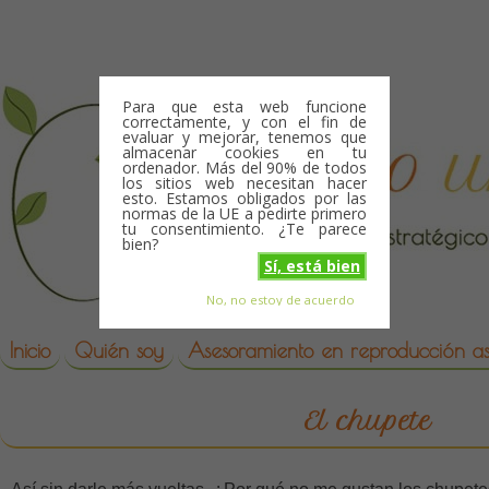
Skip to content
Para que esta web funcione
correctamente, y con el fin de
evaluar y mejorar, tenemos que
almacenar cookies en tu
ordenador. Más del 90% de todos
los sitios web necesitan hacer
esto. Estamos obligados por las
normas de la UE a pedirte primero
tu consentimiento. ¿Te parece
bien?
Sí, está bien
No, no estoy de acuerdo
Skip to content
reproduccion asistida
Inicio
Quién soy
Asesoramiento en reproducción asi
El chupete