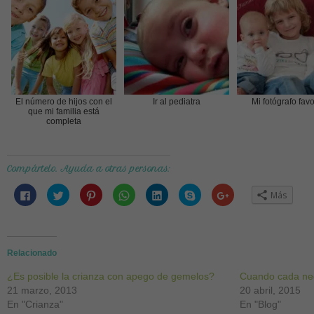
El número de hijos con el
Ir al pediatra
Mi fotógrafo favo
que mi familia está
completa
Compártelo. Ayuda a otras personas:
Haz
Haz
Haz
Haz
Haz
Haz
Haz
Más
clic
clic
clic
clic
clic
clic
clic
para
para
para
para
para
para
para
compartir
compartir
compartir
compartir
compartir
compartir
compartir
en
en
en
en
en
en
en
Facebook
Twitter
Pinterest
WhatsApp
LinkedIn
Skype
Google+
(Se
(Se
(Se
(Se
(Se
(Se
(Se
abre
abre
abre
abre
abre
abre
abre
Relacionado
en
en
en
en
en
en
en
una
una
una
una
una
una
una
¿Es posible la crianza con apego de gemelos?
ventana
ventana
ventana
ventana
ventana
ventana
ventana
Cuando cada neg
nueva)
nueva)
nueva)
nueva)
nueva)
nueva)
nueva)
21 marzo, 2013
20 abril, 2015
En "Crianza"
En "Blog"