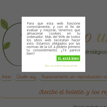
Skip to content
Para que esta web funcione
correctamente, y con el fin de
evaluar y mejorar, tenemos que
almacenar cookies en tu
ordenador. Más del 90% de todos
los sitios web necesitan hacer
esto. Estamos obligados por las
normas de la UE a pedirte primero
tu consentimiento. ¿Te parece
bien?
Sí, está bien
No, no estoy de acuerdo
Skip to content
reproduccion asistida
Inicio
Quién soy
Asesoramiento en reproducción asi
Recibe el boletín y los r