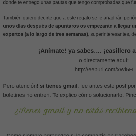
donde te entrego unas pautas que tengo comprobadas que fun
También quiero decirte que a este regalo se le añadirán peri
unos días después de apuntaros os empezarán a llegar una
expertos (a lo largo de tres semanas)
, superinteresantes, d
¡Anímate! ya sabes…. ¡casillero a
o directamente aquí:
http://eepurl.com/xWl5H
Pero atención!
si tienes gmail
, lee antes este post po
boletines no entren. Te explico cómo solucionarlo. Pin
¿Tienes gmail y no estás recibien
Como siempre agradezco si lo compartís en Facebook, 