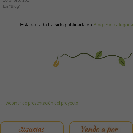
10 enero, 2014
En "Blog"
Esta entrada ha sido publicada en
Blog
,
Sin categorí
Post navigation
←
Webinar de presentación del proyecto
Etiquetas