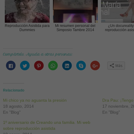
Reproducción Asistida para
Mi resumen personal del
¿Un docureality
Dummies
Simposio Tambre 2014
reproducción asis
Compártelo. Ayuda a otras personas:
Haz
Haz
Haz
Haz
Haz
Haz
Haz
Más
clic
clic
clic
clic
clic
clic
clic
para
para
para
para
para
para
para
compartir
compartir
compartir
compartir
compartir
compartir
compartir
en
en
en
en
en
en
en
Facebook
Twitter
Pinterest
WhatsApp
LinkedIn
Skype
Google+
(Se
(Se
(Se
(Se
(Se
(Se
(Se
abre
abre
abre
abre
abre
abre
abre
Relacionado
en
en
en
en
en
en
en
una
una
una
una
una
una
una
Mi chico ya no aguanta la presión
ventana
ventana
ventana
ventana
ventana
ventana
ventana
Dra Pau: ¡Tengo
nueva)
nueva)
nueva)
nueva)
nueva)
nueva)
nueva)
18 agosto, 2014
17 noviembre, 
En "Blog"
En "Blog"
1º aniversario de Creando una familia. Mi web
sobre reproducción asistida