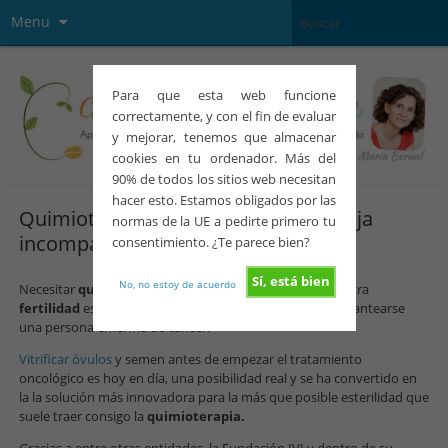
Menu
Para que esta web funcione
correctamente, y con el fin de evaluar
y mejorar, tenemos que almacenar
cookies en tu ordenador. Más del
90% de todos los sitios web necesitan
hacer esto. Estamos obligados por las
Quimioterapia y fertilidad, ¿una pareja
normas de la UE a pedirte primero tu
incompatible?
consentimiento. ¿Te parece bien?
Sí, está bien
No, no estoy de acuerdo
Necesitar
quimioterapia
y temer que ello afecte a nuestra
fertilidad
es una de los cientos de aspectos que tiene plantearse
una persona enferma de cáncer.
Vitrificar óvulos
y semen antes de empezar el tratamiento
oncológico es hoy en día, una posibilidad real y se ha convertido en
la la solución más innovadora para la más que posible esterilidad que
suele traer consigo la
quimioterapia.
Gracias a entre otras entidades, la Fundación IVI y dentro de su