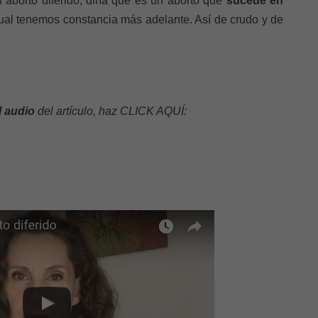
 aborto diferido, diría que es un aborto que
sucede en
ual tenemos constancia más adelante. Así de crudo y de
l audio
del artículo, haz CLICK AQUÍ: