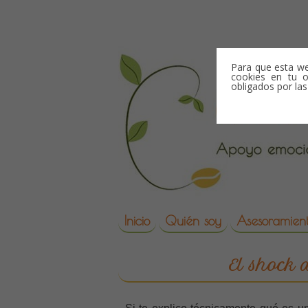
Skip to content
Para que esta we
cookies en tu o
obligados por la
Skip to content
Inicio
Quién soy
Asesoramient
reproduccion asisti
El shock 