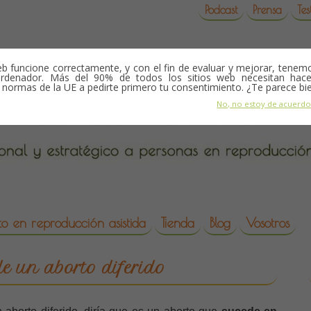
Podcast
Prensa
Tes
b funcione correctamente, y con el fin de evaluar y mejorar, tene
rdenador. Más del 90% de todos los sitios web necesitan hace
s normas de la UE a pedirte primero tu consentimiento. ¿Te parece bi
No, no estoy de acuerd
o en reproducción asistida
Tienda
Blog
Vosotros
da
de un aborto diferido