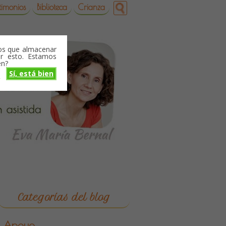
timonios
Biblioteca
Crianza
mos que almacenar
r esto. Estamos
en?
Sí, está bien
o
Categorías del blog
Apoyo