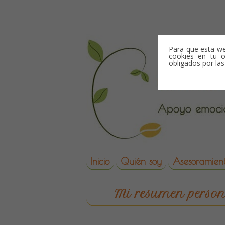
Skip to content
Para que esta we
cookies en tu o
obligados por la
Skip to content
Inicio
Quién soy
Asesoramient
reproduccion asisti
Mi resumen person