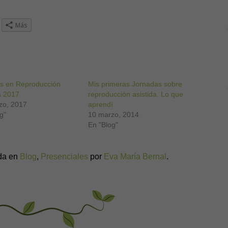
z
Más
ra
r
partir
ogle+
re
a
s en Reproducción
ntana
Mis primeras Jornadas sobre
va)
a 2017
reproducción asistida. Lo que
zo, 2017
aprendí
g"
10 marzo, 2014
En "Blog"
ada en
Blog
,
Presenciales
por
Eva María Bernal
.