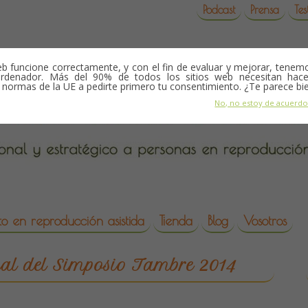
Podcast
Prensa
Tes
b funcione correctamente, y con el fin de evaluar y mejorar, tene
rdenador. Más del 90% de todos los sitios web necesitan hace
s normas de la UE a pedirte primero tu consentimiento. ¿Te parece bi
No, no estoy de acuerd
o en reproducción asistida
Tienda
Blog
Vosotros
da
al del Simposio Tambre 2014