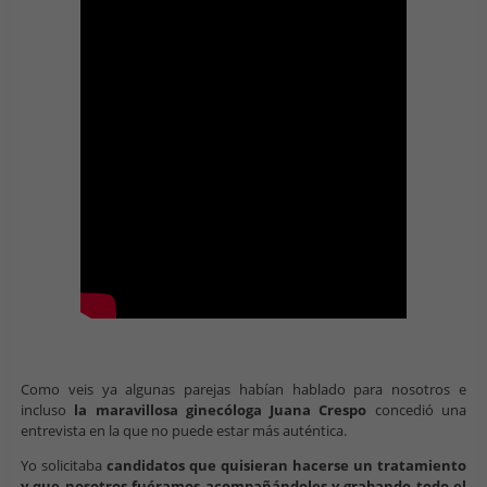
Como veis ya algunas parejas habían hablado para nosotros e
incluso
la maravillosa ginecóloga Juana Crespo
concedió una
entrevista en la que no puede estar más auténtica.
Yo solicitaba
candidatos que quisieran hacerse un tratamiento
y que nosotros fuéramos acompañándoles y grabando todo el