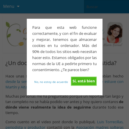
Menu
Para que esta web funcione
correctamente, y con el fin de evaluar
y mejorar, tenemos que almacenar
cookies en tu ordenador. Más del
90% de todos los sitios web necesitan
hacer esto. Estamos obligados por las
¿Un docureality de reproducción asistida?
normas de la UE a pedirte primero tu
consentimiento. ¿Te parece bien?
Hace unas semanas publiqué un reportaje que me habían hecho
Sí, está bien
desde la semana 12 de mi embarazo gemelar hasta que estuve con
No, no estoy de acuerdo
Martín y Aitana
ya en la habitación del hospital.
Muchas personas me ha preguntado porqué un reportaje tan largo y
tan completo no se había podido ver antes y hoy quiero contaros
de
dónde viene realmente la idea de seguirme
durante todo ese
tiempo.
Como cuento en el video post donde lo publiqué,
Luis Torrecillas,
periodista y productor
contactó con la
Asociación madres solteras