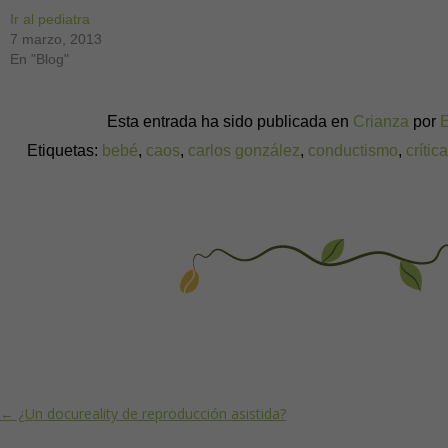
Ir al pediatra
7 marzo, 2013
En "Blog"
Esta entrada ha sido publicada en
Crianza
por
Etiquetas:
bebé
,
caos
,
carlos gonzález
,
conductismo
,
crític
Post navigation
←
¿Un docureality de reproducción asistida?