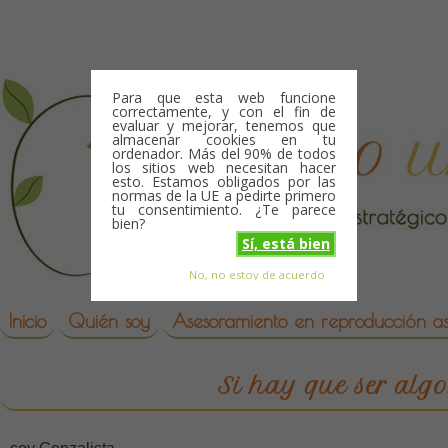
Skip to content
Para que esta web funcione
correctamente, y con el fin de
evaluar y mejorar, tenemos que
almacenar cookies en tu
ordenador. Más del 90% de todos
los sitios web necesitan hacer
esto. Estamos obligados por las
normas de la UE a pedirte primero
tu consentimiento. ¿Te parece
bien?
Sí, está bien
No, no estoy de acuerdo
Skip to content
reproduccion asistida
Inicio
Quién soy
Asesoramiento en reproducción asi
Si hay que ser algo.