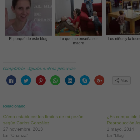
El porqué de este blog
Lo que me enseña ser
Los niños y la tec
madre
Compártelo. Ayuda a otras personas:
Haz
Haz
Haz
Haz
Haz
Haz
Haz
Más
clic
clic
clic
clic
clic
clic
clic
para
para
para
para
para
para
para
compartir
compartir
compartir
compartir
compartir
compartir
compartir
en
en
en
en
en
en
en
Facebook
Twitter
Pinterest
WhatsApp
LinkedIn
Skype
Google+
(Se
(Se
(Se
(Se
(Se
(Se
(Se
abre
abre
abre
abre
abre
abre
abre
Relacionado
en
en
en
en
en
en
en
una
una
una
una
una
una
una
Cómo establecer los límites de mi pezón
ventana
ventana
ventana
ventana
ventana
ventana
ventana
¿Es compatible l
nueva)
nueva)
nueva)
nueva)
nueva)
nueva)
nueva)
según Carlos González
Reproducción As
27 noviembre, 2013
1 mayo, 2014
En "Crianza"
En "Blog"