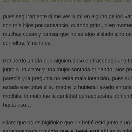
por que cuanto más conozco a mis hijos, más veo que me 
pues seguramente si me ves a mí en alguno de los «
con mis hijos por cansancio, cuando grito , o en mome
muchas cosas y pensar que no es algo aislado sino 
con ellos. Y no lo es.
Recuerdo un día que alguien puso en Facebook una fo
junto a un water y una mujer sentada orinando. Nos p
parecía y la pregunta no tenía mala intención, pues s
estado ese bebé si su madre lo hubiera llevado en un
mochila, lo malo fue la cantidad de respuestas ponien
hacía eso…
Claro que no es higiénico que un bebé esté junto a un 
sabemos nada y quizás que el bebé esté ahí es lo mí