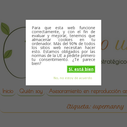
Skip to content
Para que esta web funcione
correctamente, y con el fin de
evaluar y mejorar, tenemos que
almacenar cookies en tu
ordenador. Más del 90% de todos
los sitios web necesitan hacer
esto. Estamos obligados por las
normas de la UE a pedirte primero
tu consentimiento. ¿Te parece
bien?
Sí, está bien
No, no estoy de acuerdo
Skip to content
reproduccion asistida
Inicio
Quién soy
Asesoramiento en reproducción asi
Etiqueta:
supernanny