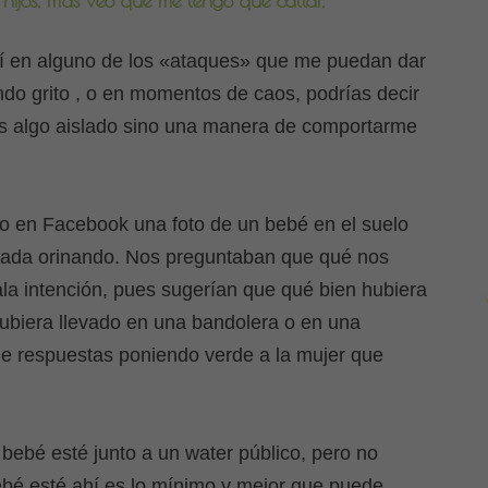
hijos, más veo que me tengo que callar,
í en alguno de los «ataques» que me puedan dar
ndo grito , o en momentos de caos, podrías decir
s algo aislado sino una manera de comportarme
o en Facebook una foto de un bebé en el suelo
ntada orinando. Nos preguntaban que qué nos
ala intención, pues sugerían que qué bien hubiera
ubiera llevado en una bandolera o en una
 de respuestas poniendo verde a la mujer que
 bebé esté junto a un water público, pero no
bé esté ahí es lo mínimo y mejor que puede