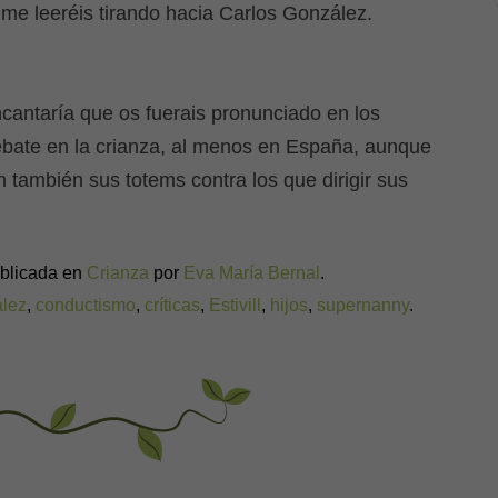
 me leeréis tirando hacia Carlos González.
cantaría que os fuerais pronunciado en los
ebate en la crianza, al menos en España, aunque
 también sus totems contra los que dirigir sus
ublicada en
Crianza
por
Eva María Bernal
.
ález
,
conductismo
,
críticas
,
Estivill
,
hijos
,
supernanny
.