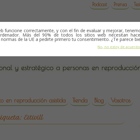
Podcast
Prensa
Tes
b funcione correctamente, y con el fin de evaluar y mejorar, tene
rdenador. Más del 90% de todos los sitios web necesitan hace
s normas de la UE a pedirte primero tu consentimiento. ¿Te parece bi
No, no estoy de acuerd
o en reproducción asistida
Tienda
Blog
Vosotros
da
tiqueta:
Estivill