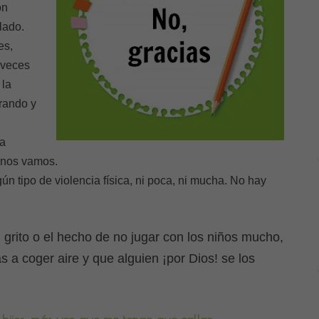
ón
lado.
es,
 veces
 la
orando y
a
 nos vamos.
n tipo de violencia física, ni poca, ni mucha. No hay
 grito o el hecho de no jugar con los niños mucho,
 a coger aire y que alguien ¡por Dios! se los