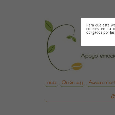
Skip to content
Para que esta we
cookies en tu o
obligados por la
Skip to content
Inicio
Quién soy
Asesoramient
reproduccion asisti
E