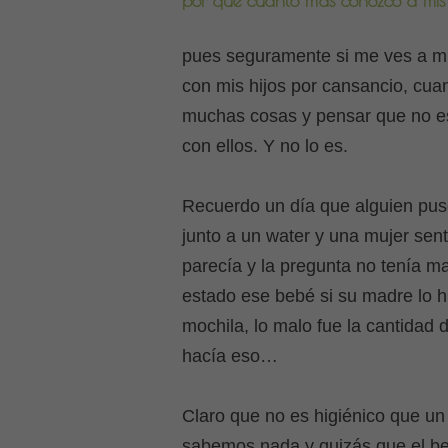
por que cuanto más conozco a mis 
pues seguramente si me ves a m
con mis hijos por cansancio, cua
muchas cosas y pensar que no e
con ellos. Y no lo es.
Recuerdo un día que alguien pus
junto a un water y una mujer se
parecía y la pregunta no tenía m
estado ese bebé si su madre lo h
mochila, lo malo fue la cantidad
hacía eso…
Claro que no es higiénico que un
sabemos nada y quizás que el be