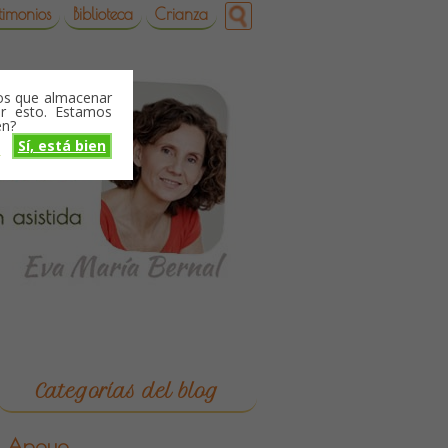
timonios
Biblioteca
Crianza
mos que almacenar
r esto. Estamos
en?
Sí, está bien
o
Categorías del blog
Apoyo