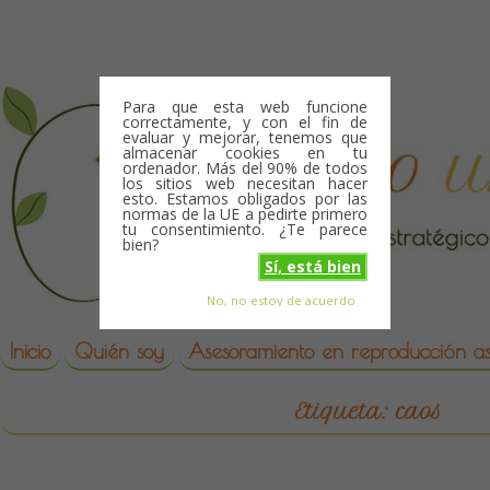
Skip to content
Para que esta web funcione
correctamente, y con el fin de
evaluar y mejorar, tenemos que
almacenar cookies en tu
ordenador. Más del 90% de todos
los sitios web necesitan hacer
esto. Estamos obligados por las
normas de la UE a pedirte primero
tu consentimiento. ¿Te parece
bien?
Sí, está bien
No, no estoy de acuerdo
Skip to content
reproduccion asistida
Inicio
Quién soy
Asesoramiento en reproducción asi
Etiqueta:
caos