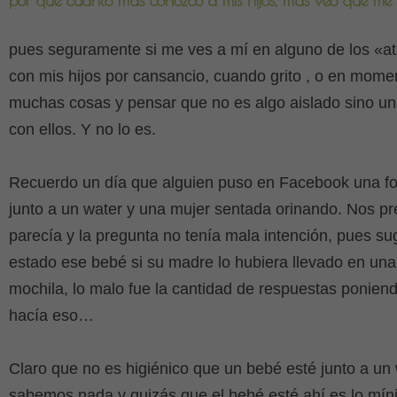
por que cuanto más conozco a mis hijos, más veo que me 
pues seguramente si me ves a mí en alguno de los «
con mis hijos por cansancio, cuando grito , o en mome
muchas cosas y pensar que no es algo aislado sino 
con ellos. Y no lo es.
Recuerdo un día que alguien puso en Facebook una fo
junto a un water y una mujer sentada orinando. Nos p
parecía y la pregunta no tenía mala intención, pues s
estado ese bebé si su madre lo hubiera llevado en un
mochila, lo malo fue la cantidad de respuestas ponien
hacía eso…
Claro que no es higiénico que un bebé esté junto a un 
sabemos nada y quizás que el bebé esté ahí es lo mí