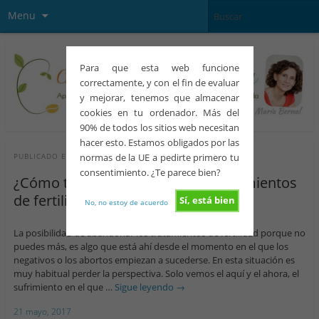
Menu
Para que esta web funcione
correctamente, y con el fin de evaluar
y mejorar, tenemos que almacenar
cookies en tu ordenador. Más del
90% de todos los sitios web necesitan
hacer esto. Estamos obligados por las
normas de la UE a pedirte primero tu
PUBLICADO EN
EMOCIONES
consentimiento. ¿Te parece bien?
¿Cómo te sentirás si dejas los tratamientos
de fertilidad?
Sí, está bien
No, no estoy de acuerdo
La posibilidad de abandonar los tratamientos de fertilidad porque no
puedes más, es algo que está ahí desde el momento en el que los
negativos o los abortos empiezan a sucederse. En esta situación es
muy habitual perder la perspectiva. Solo vemos el aquí y el ahora, el
sufrimiento en el que …
Sigue leyendo
→
21 mayo, 2017