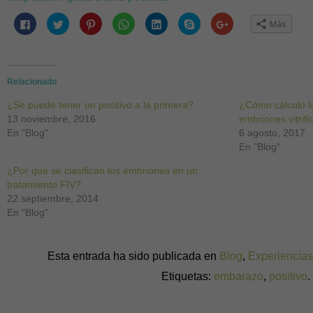
Haz
Haz
Haz
Haz
Haz
Haz
Haz
Más
clic
clic
clic
clic
clic
clic
clic
para
para
para
para
para
para
para
compartir
compartir
compartir
compartir
compartir
compartir
compartir
en
en
en
en
en
en
en
Facebook
Twitter
Pinterest
WhatsApp
LinkedIn
Skype
Google+
(Se
(Se
(Se
(Se
(Se
(Se
(Se
abre
abre
abre
abre
abre
abre
abre
Relacionado
en
en
en
en
en
en
en
una
una
una
una
una
una
una
¿Se puede tener un positivo a la primera?
ventana
ventana
ventana
ventana
ventana
ventana
ventana
¿Cómo calculo 
nueva)
nueva)
nueva)
nueva)
nueva)
nueva)
nueva)
13 noviembre, 2016
embriones vitrif
En "Blog"
6 agosto, 2017
En "Blog"
¿Por qué se clasifican los embriones en un
tratamiento FIV?
22 septiembre, 2014
En "Blog"
Esta entrada ha sido publicada en
Blog
,
Experiencia
Etiquetas:
embarazo
,
positivo
.