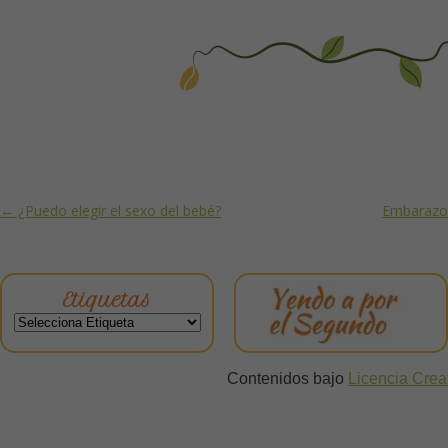
Post navigation
←
¿Puedo elegir el sexo del bebé?
Embarazo 
Etiquetas
Contenidos bajo
Licencia Cre