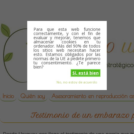
Skip to content
Para que esta web funcione
correctamente, y con el fin de
evaluar y mejorar, tenemos que
almacenar cookies en tu
ordenador. Más del 90% de todos
los sitios web necesitan hacer
esto. Estamos obligados por las
normas de la UE a pedirte primero
tu consentimiento. ¿Te parece
bien?
Sí, está bien
No, no estoy de acuerdo
Skip to content
reproduccion asistida
Inicio
Quién soy
Asesoramiento en reproducción asi
Testimonio de un embarazo p