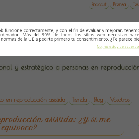
Podcast
Prensa
Tes
b funcione correctamente, y con el fin de evaluar y mejorar, tene
rdenador. Más del 90% de todos los sitios web necesitan hace
s normas de la UE a pedirte primero tu consentimiento. ¿Te parece bi
No, no estoy de acuerd
o en reproducción asistida
Tienda
Blog
Vosotros
da
eproducción asistida: ¿Y si me
equivoco?