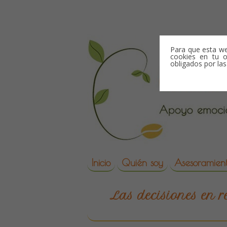
Skip to content
Para que esta we
cookies en tu o
obligados por la
Skip to content
Inicio
Quién soy
Asesoramient
reproduccion asisti
Las decisiones en r