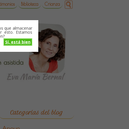
timonios
Biblioteca
Crianza
mos que almacenar
r esto. Estamos
en?
Sí, está bien
o
Categorías del blog
Apoyo