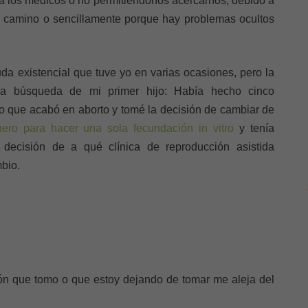
a los médicos o no permitiéndonos acercarnos, debido a
r camino o sencillamente porque hay problemas ocultos
a existencial que tuve yo en varias ocasiones, pero la
la búsqueda de mi primer hijo: Había hecho cinco
 que acabó en aborto y tomé la decisión de cambiar de
nero para hacer una sola fecundación in vitro
y tenía
decisión de a qué clínica de reproducción asistida
bio.
ón que tomo o que estoy dejando de tomar me aleja del