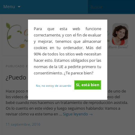
Menu
Para que esta web funcione
correctamente, y con el fin de evaluar
y mejorar, tenemos que almacenar
cookies en tu ordenador. Más del
90% de todos los sitios web necesitan
hacer esto. Estamos obligados por las
normas de la UE a pedirte primero tu
PUBLICADO EN
FIV-ICSI
consentimiento. ¿Te parece bien?
¿Puedo elegir el sexo del bebé?
Sí, está bien
No, no estoy de acuerdo
Hace poco me preguntasteis a través de los comentarios de uno de
los videos del canal de YouTube que si se podía elegir el sexo del
bebé cuando nos hacemos un tratamiento de reproducción asistida.
Os lo cuento en este video y luego seguimos hablando: Vamos a
revisar cómo va este tema en …
Sigue leyendo
→
11 septiembre, 2016