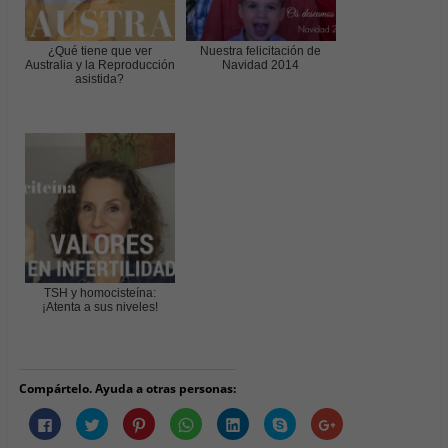
¿Qué tiene que ver
Nuestra felicitación de
Australia y la Reproducción
Navidad 2014
asistida?
TSH y homocisteína:
¡Atenta a sus niveles!
Compártelo. Ayuda a otras personas:
H
H
H
H
H
H
H
a
a
a
a
a
a
a
z
z
z
z
z
z
z