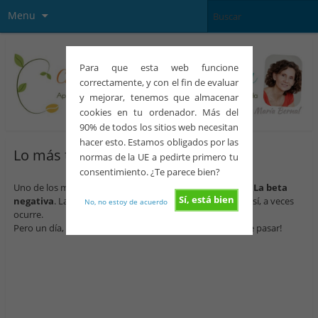
Menu
Para que esta web funcione
correctamente, y con el fin de evaluar
y mejorar, tenemos que almacenar
cookies en tu ordenador. Más del
90% de todos los sitios web necesitan
hacer esto. Estamos obligados por las
Lo más temido: Beta negativa
normas de la UE a pedirte primero tu
consentimiento. ¿Te parece bien?
Uno de los momentos
más tristes
de todo este camino.
La beta
Sí, está bien
negativa
. La tememos, la imaginamos, nos atormenta y sí, a veces
No, no estoy de acuerdo
ocurre.
Pero un día,
nuestra suerte cambia
y creédme…¡puede pasar!