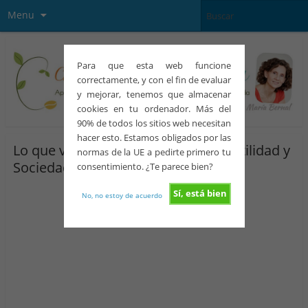
Menu
Para que esta web funcione
correctamente, y con el fin de evaluar
y mejorar, tenemos que almacenar
cookies en tu ordenador. Más del
90% de todos los sitios web necesitan
hacer esto. Estamos obligados por las
Lo que vi y oí en el 1º Foro sobre Fertilidad y
normas de la UE a pedirte primero tu
Sociedad. Mi crónica
consentimiento. ¿Te parece bien?
Sí, está bien
No, no estoy de acuerdo