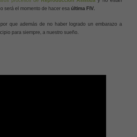
stros procesos de
Reproducción Asistida
y no están
o será el momento de hacer esa
última FIV.
e por que además de no haber logrado un embarazo a
ncipio para siempre, a nuestro sueño.