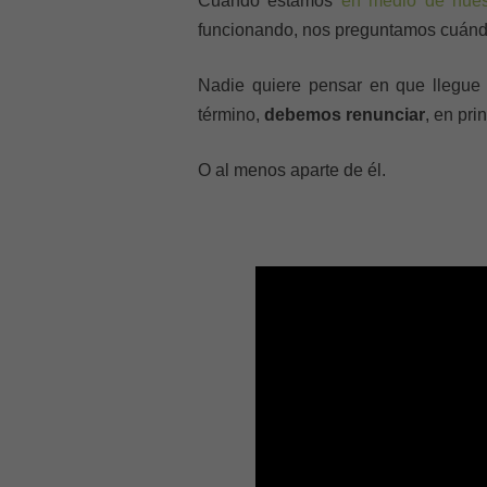
Cuando estamos
en medio de nue
funcionando, nos preguntamos cuánd
Nadie quiere pensar en que llegu
término,
debemos renunciar
, en pri
O al menos aparte de él.