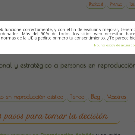
Podcast
Prensa
Tes
b funcione correctamente, y con el fin de evaluar y mejorar, tene
rdenador. Más del 90% de todos los sitios web necesitan hace
s normas de la UE a pedirte primero tu consentimiento. ¿Te parece bi
No, no estoy de acuerd
o en reproducción asistida
Tienda
Blog
Vosotros
da
 pasos para tomar la decisión