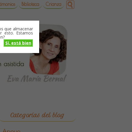
timonios
Biblioteca
Crianza
mos que almacenar
r esto. Estamos
en?
Sí, está bien
o
Categorías del blog
Apoyo