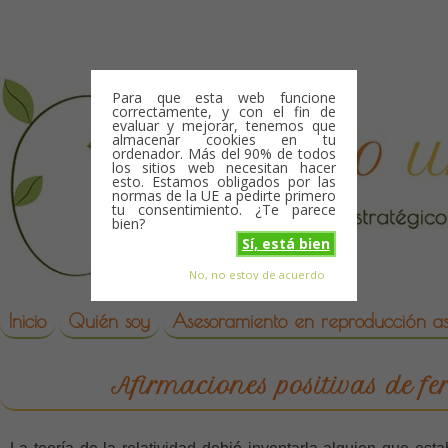
Skip to content
Para que esta web funcione
correctamente, y con el fin de
evaluar y mejorar, tenemos que
almacenar cookies en tu
ordenador. Más del 90% de todos
los sitios web necesitan hacer
esto. Estamos obligados por las
normas de la UE a pedirte primero
tu consentimiento. ¿Te parece
bien?
Sí, está bien
No, no estoy de acuerdo
Skip to content
reproduccion asistida
Inicio
Quién soy
Asesoramiento en reproducción asi
Afirmaciones positivas de fer