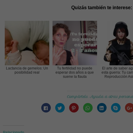
Quizás también te interese:
Lactancia de gemelos: Un
Tu fertilidad no puede
El arte de saber a
posibilidad real
esperar dos años a que
esta guerra: Tu ca
suene la flauta
Reproducción Asi
Compártelo. Ayuda a otras persona
Haz
Haz
Haz
Haz
Haz
Haz
clic
clic
clic
clic
clic
clic
para
para
para
para
para
para
compartir
compartir
compartir
compartir
compartir
compart
en
en
en
en
en
en
Facebook
Twitter
Pinterest
WhatsApp
LinkedIn
Skype
(Se
(Se
(Se
(Se
(Se
(Se
abre
abre
abre
abre
abre
abre
Relacionado