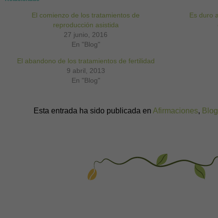
en
en
en
en
en
en
una
una
una
una
una
una
El comienzo de los tratamientos de
ventana
ventana
ventana
ventana
ventana
Es duro a
ventana
nueva)
nueva)
nueva)
nueva)
nueva)
nueva)
reproducción asistida
27 junio, 2016
En "Blog"
El abandono de los tratamientos de fertilidad
9 abril, 2013
En "Blog"
Esta entrada ha sido publicada en
Afirmaciones
,
Blog