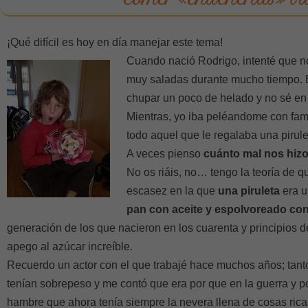
¡Qué difícil es hoy en día manejar este tema!
Cuando nació Rodrigo, intenté que n
muy saladas durante mucho tiempo
chupar un poco de helado y no sé en 
Mientras, yo iba peléandome con fami
todo aquel que le regalaba una pirule
A veces pienso
cuánto mal nos hizo
No os riáis, no… tengo la teoría de q
escasez en la que
una piruleta
era u
pan con aceite y espolvoreado co
generación de los que nacieron en los cuarenta y principios d
apego al azúcar increíble.
Recuerdo un actor con el que trabajé hace muchos años; tanto
tenían sobrepeso y me contó que era por que en la guerra y 
hambre que ahora tenía siempre la nevera llena de cosas rica