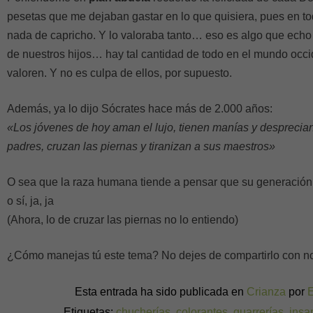
pesetas que me dejaban gastar en lo que quisiera, pues en t
nada de capricho. Y lo valoraba tanto… eso es algo que ech
de nuestros hijos… hay tal cantidad de todo en el mundo occi
valoren. Y no es culpa de ellos, por supuesto.
Además, ya lo dijo Sócrates hace más de 2.000 años:
«Los jóvenes de hoy aman el lujo, tienen manías y desprecian
padres, cruzan las piernas y tiranizan a sus maestros»
O sea que la raza humana tiende a pensar que su generación l
o sí, ja, ja
(Ahora, lo de cruzar las piernas no lo entiendo)
¿Cómo manejas tú este tema? No dejes de compartirlo con no
Esta entrada ha sido publicada en
Crianza
por
Etiquetas:
chucherías
,
colorantes
,
guarrerías
,
insa