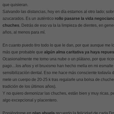
que quisieran.
Salvando las distancias, hoy en día estamos al otro lado; sob
azucarados. Es un auténtico
rollo pasarse la vida negociand
chuches
. Detrás de eso va la la limpieza de dientes, en gene
años, al menos para mí.
En cuanto puedo tiro todo lo que le dan, por que aunque me l
más que probable que
algún alma caritativa ya haya repues
Ocasionalmente me tomo una nube o un plátano, por que ricos
pago…los años y el bruxismo han hecho mella en mi esmalte
sensibilización dental. Eso me hace más consciente todavía d
mete un cuerpo de 20-25 k tras regalarle una bolsa de chuc
tradición de los últimos años).
Y no quiero demonizar las chuches, están bien y muy ricas,
algo excepcional y placentero.
Poniéndome en
plan abuela
recuerdo la felicidad de cada 