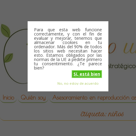
Skip to content
Para que esta web funcione
correctamente, y con el fin de
evaluar y mejorar, tenemos que
almacenar cookies en tu
ordenador. Más del 90% de todos
los sitios web necesitan hacer
esto. Estamos obligados por las
normas de la UE a pedirte primero
tu consentimiento. ¿Te parece
bien?
Sí, está bien
No, no estoy de acuerdo
Skip to content
reproduccion asistida
Inicio
Quién soy
Asesoramiento en reproducción asi
Etiqueta:
niños