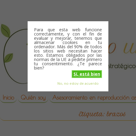
Skip to content
Para que esta web funcione
correctamente, y con el fin de
evaluar y mejorar, tenemos que
almacenar cookies en tu
ordenador. Más del 90% de todos
los sitios web necesitan hacer
esto. Estamos obligados por las
normas de la UE a pedirte primero
tu consentimiento. ¿Te parece
bien?
Sí, está bien
No, no estoy de acuerdo
Skip to content
reproduccion asistida
Inicio
Quién soy
Asesoramiento en reproducción asi
Etiqueta:
brazos