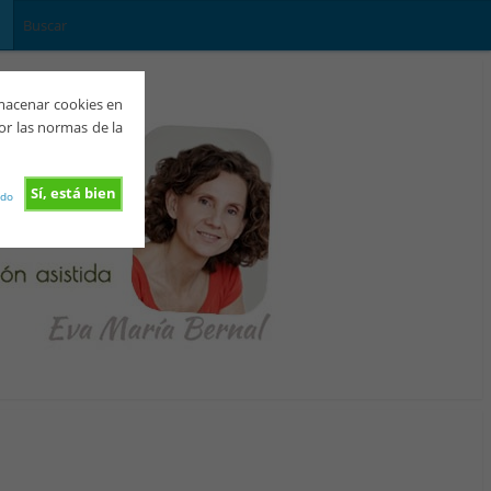
lmacenar cookies en
or las normas de la
Sí, está bien
rdo