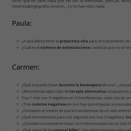
dicho que no tiene nada que ver con la infertilidad, pero yo, esc
histerosalpingografia, escáner… ) y no han visto nada.
Paula:
¿A qué afecta tener la
prolactina alta
para un tratamiento de
¿Cuál es el
número de estimulacione
s ováricas que no se re
Carmen:
¿Qué se puede hacer
durante la betaespera
de ovo?, ¿se pue
¿Recomienda algún tipo de
terapia alternativa
: acupuntura, 
Tras 1 ciclo con 3 negativos en 3 transferencias, cada una de 
¿Tras
cuántos negativos
en ovo hay que empezar a preocupa
¿Comparte el criterio de que la transferencia de un solo embri
¿Qué recomendaría para una segunda ovo tras 3 negativos,
tr
¿Considera conveniente hacer una histeroscopia tras un ciclo fa
¿Qué opina de las
natural killer
?¿Son determinantes para valo