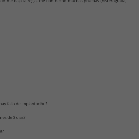
ando me baja la regla, me han hecho muchas pruebas (histerografia,
hay fallo de implantación?
nes de 3 días?
ca?