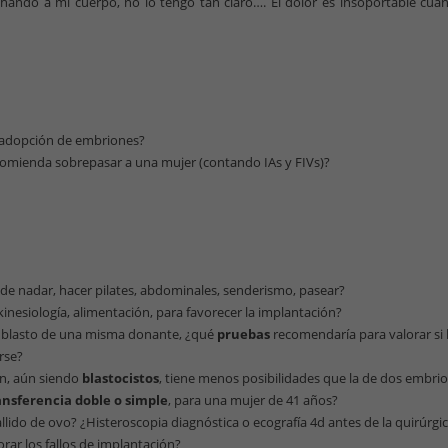
uchando a mi cuerpo, no lo tengo tan claro…. El dolor es insoportable cu
 adopción de embriones?
comienda sobrepasar a una mujer (contando IAs y FIVs)?
de nadar, hacer pilates, abdominales, senderismo, pasear?
kinesiología, alimentación, para favorecer la implantación?
un blasto de una misma donante, ¿qué
pruebas
recomendaría para valorar si 
rse?
ón, aún siendo
blastocistos
, tiene menos posibilidades que la de dos embrio
ansferencia doble o simple
, para una mujer de 41 años?
llido de ovo? ¿Histeroscopia diagnóstica o ecografía 4d antes de la quirúrgi
rar los fallos de implantación?