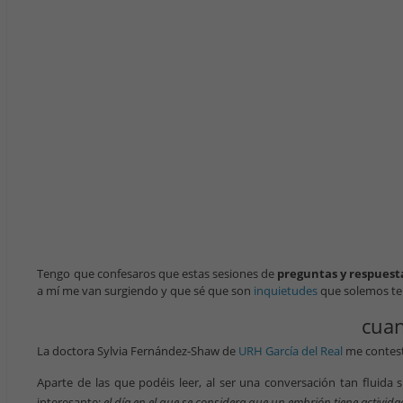
Tengo que confesaros que estas sesiones de
preguntas y respues
a mí me van surgiendo y que sé que son
inquietudes
que solemos ten
cuan
La doctora Sylvia Fernández-Shaw de
URH García del Real
me contestó
Aparte de las que podéis leer, al ser una conversación tan fluida
interesante:
el día en el que se considera que un embrión tiene activida