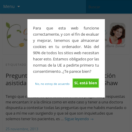
Menu
Para que esta web funcione
correctamente, y con el fin de evaluar
y mejorar, tenemos que almacenar
cookies en tu ordenador. Más del
90% de todos los sitios web necesitan
hacer esto. Estamos obligados por las
normas de la UE a pedirte primero tu
ETIQUETADO CON
PROLACTINA
consentimiento. ¿Te parece bien?
Preguntas y respuestas de reproducción
asistida con la dra Sylvia Fernández-Shaw
Sí, está bien
No, no estoy de acuerdo
Tengo que confesaros que estas sesiones de preguntas y respuestas
me encantan: ir a la clínica como en este caso y tener a una doctora
dispuesta a contestar todas las preguntas que me habéis mandado o
que a mí me van surgiendo y que sé que son inquietudes que
solemos tener los pacientes, es …
Sigue leyendo
→
25 noviembre, 2013