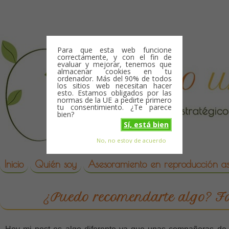
Skip to content
Para que esta web funcione
correctamente, y con el fin de
evaluar y mejorar, tenemos que
almacenar cookies en tu
ordenador. Más del 90% de todos
los sitios web necesitan hacer
esto. Estamos obligados por las
normas de la UE a pedirte primero
tu consentimiento. ¿Te parece
bien?
Sí, está bien
No, no estoy de acuerdo
Skip to content
reproduccion asistida
Inicio
Quién soy
Asesoramiento en reproducción asi
¿Puedo recomendarte algo? F