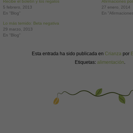
Recibe el boletín y los regalos
ventana
ventana
ventana
ventana
ventana
ventana
ventana
Afirmaciones posi
nueva)
nueva)
nueva)
nueva)
nueva)
nueva)
nueva)
5 febrero, 2013
27 enero, 2014
En "Blog"
En "Afirmacione
Lo más temido: Beta negativa
29 marzo, 2013
En "Blog"
Esta entrada ha sido publicada en
Crianza
por
Etiquetas:
alimentación
.