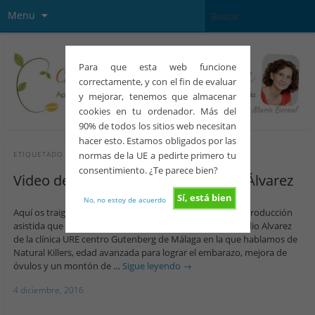
Menu
Para que esta web funcione
correctamente, y con el fin de evaluar
y mejorar, tenemos que almacenar
cookies en tu ordenador. Más del
90% de todos los sitios web necesitan
hacer esto. Estamos obligados por las
normas de la UE a pedirte primero tu
ETIQUETADO CON
NATURAL KILLERS
consentimiento. ¿Te parece bien?
Video de la sesión con el dr Claudio Álvarez
Sí, está bien
No, no estoy de acuerdo
Aquí os traigo la sesión de preguntas y respuestas de reproducción
asistida que celebramos esta semana con el doctor Claudio Alvarez
de la clínica URE centro Gutenberg de Málaga en la que hablamos de
Natural Killers, edad avanzada para lograr el embarazo, mejora de
óvulos y un montón de …
Sigue leyendo
→
4 diciembre, 2016