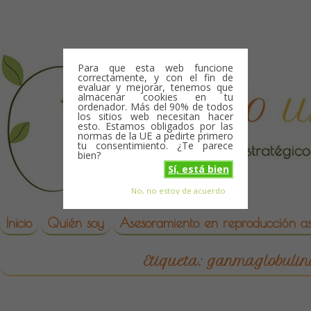
Skip to content
Para que esta web funcione
correctamente, y con el fin de
evaluar y mejorar, tenemos que
almacenar cookies en tu
ordenador. Más del 90% de todos
los sitios web necesitan hacer
esto. Estamos obligados por las
normas de la UE a pedirte primero
tu consentimiento. ¿Te parece
bien?
Sí, está bien
No, no estoy de acuerdo
Skip to content
reproduccion asistida
Inicio
Quién soy
Asesoramiento en reproducción asi
Etiqueta:
ganmaglobulin