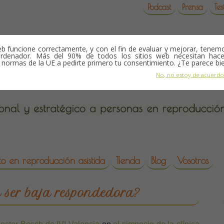
Podcast
Prensa
Tes
b funcione correctamente, y con el fin de evaluar y mejorar, tene
rdenador. Más del 90% de todos los sitios web necesitan hace
s normas de la UE a pedirte primero tu consentimiento. ¿Te parece bi
No, no estoy de acuerd
o en reproducción asistida
Tienda
Blog
Vosotros
da
 ser baja respondedora?