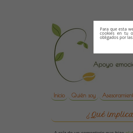
Skip to content
Para que esta we
cookies en tu o
obligados por la
Skip to content
Inicio
Quién soy
Asesoramient
reproduccion asisti
¿Qué implica