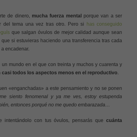
rte de dinero,
mucha fuerza mental
porque van a ser
r del tema una vez tras otro. Pero si
has conseguido
eguís
que salgan óvulos de mejor calidad aunque sean
que si estuvieras haciendo una transferencia tras cada
 a encadenar.
n un mundo en el que con treinta y muchos y cuarenta y
casi todos los aspectos menos en el reproductivo
.
guen «enganchadas» a este pensamiento y no se ponen
 me siento fenomenal y ya me ves, estoy estupenda
ambién, entonces porqué no me quedo embarazada…
 e intentándolo con tus óvulos, pensarás que
cuánta