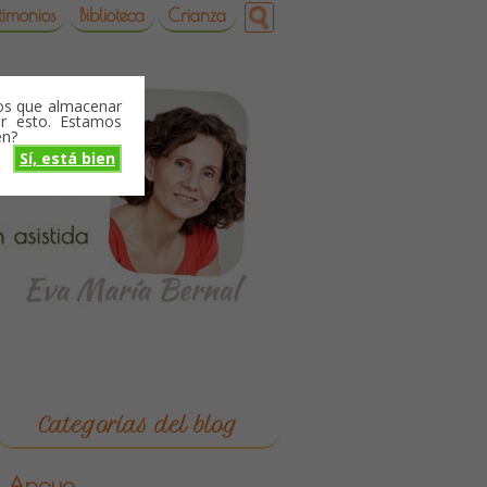
timonios
Biblioteca
Crianza
mos que almacenar
r esto. Estamos
en?
Sí, está bien
o
Categorías del blog
Apoyo